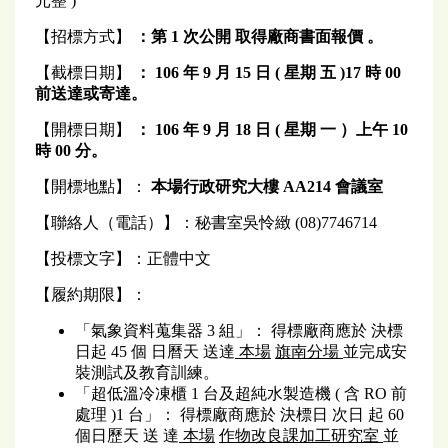
元整 )
【招標方式】
：第
1
次公開
取得廠商書面報價
。
【截標日期】
：
106
年 9 月 15 日 ( 星期
五
)17
時 00
前送達或寄達。
【開標日期】
：
106
年 9 月 18 日 ( 星期
一
）上午 10
時 00 分。
【開標地點】：
本場行政研究大樓 AA214 會議室
【聯絡人（電話）】：秘書室吳怜緻 (08)7746714
【投標文字】：正體中文
【履約期限】：
「氣象資料蒐集器 3 組」： 得標廠商應於 決標
日起 45 個 日曆天 送達
本場
旗南分場
並完成安
裝測試及教育訓練。
「超低溫冷凍櫃 1 台及超純水製造機 ( 含 RO 前
處理 )1 台」： 得標廠商應於 決標日 次日 起 60
個日歷天 送 達
本場
作物改良課加工研究室
並