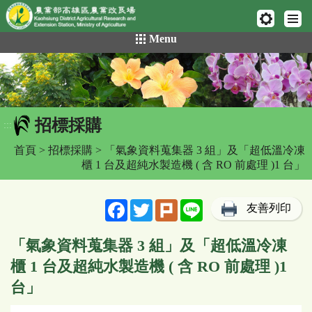
網頁置頂
:::
跳
Menu
到
主
要
內
容
招標採購
區
:::
塊
首頁
>
招標採購
> 「氣象資料蒐集器 3 組」及「超低溫冷凍
櫃 1 台及超純水製造機 ( 含 RO 前處理 )1 台」
Facebook
Twitter
Plurk
Line
友善列印
「氣象資料蒐集器 3 組」及「超低溫冷凍
櫃 1 台及超純水製造機 ( 含 RO 前處理 )1
台」