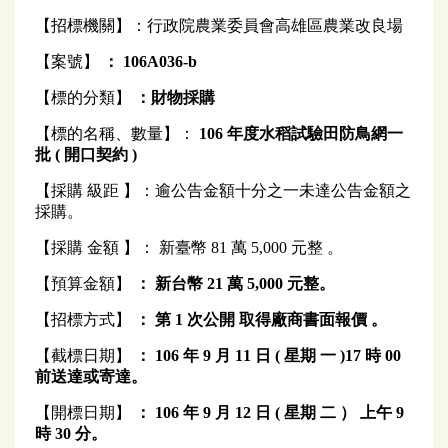
【招標機關】：行政院農業委員會高雄區農業改良場
【案號】
： 106A036-b
【標的分類】
：財物採購
【標的名稱、數量】：
106
年度水稻試驗田防鳥網一
批
(
開口契約
)
【採購 級距 】：逾公告金額十分之一未達公告金額之
採購。
【採購 金額 】： 新臺幣 81 萬 5,000 元整 。
【預算金額】
：
新台幣 21 萬 5,000 元整。
【招標方式】
：
第 1 次公開
取得廠商書面報價
。
【截標日期】
：
106
年 9
月
11
日 ( 星期
一
)17
時 00
前送達或寄達。
【開標日期】
：
106
年 9 月 12 日 ( 星期
二
）
上午
9
時 30 分。