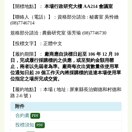
【開標地點】：
本場行政研究大樓 AA214 會議室
【聯絡人（電話）】：資格部分請洽 : 秘書室 吳怜緻
(08)7746714
規格部分請洽 : 農藝研究室 張芳瑜 (08)7746730
【投標文字】：正體中文
【履約期限】：
廠商應自決標日起至 106 年 12 月 10
日，完成履行採購標的之供應，或至契約金額用罄
止，兩者以先屆者為準。廠商每次出貨數量依使用單
位通知日起 20 個工作天內將採購標的送達本場使用單
位指定之場所完成交貨。
【履約地點】：本場 ( 地址 : 屏東縣長治鄉德和村德和
路 2-6 號 )
附件
合約書
PDF
投標須知
PDF