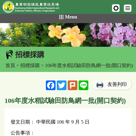
網頁置頂
:::
跳
Menu
到
主
要
內
容
招標採購
區
:::
塊
首頁
>
招標採購
> 106年度水稻試驗田防鳥網一批(開口契約)
Facebook
Twitter
Plurk
Line
友善列印
106年度水稻試驗田防鳥網一批(開口契約)
發文日期： 中華民國 106 年 9 月 5 日
公告事項：