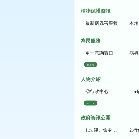
植物保護資訊
最新病蟲害警報
本場作
為民服務
單一諮詢窗口
病蟲
more
人物介紹
◎行政中心
●
more
政府資訊公開
1.法律、命令、法規命令
2.行使裁量權