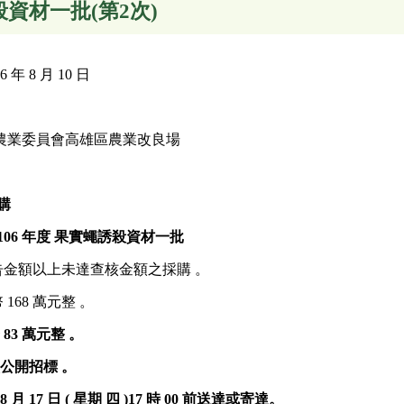
殺資材一批(第2次)
年 8 月 10 日
農業委員會高雄區農業改良場
購
106
年度
果實蠅誘殺資材一批
公告金額以上未達查核金額之採購 。
168 萬元整 。
 83 萬元整
。
次公開招標
。
 8
月
17
日 ( 星期
四
)17
時 00 前送達或寄達。