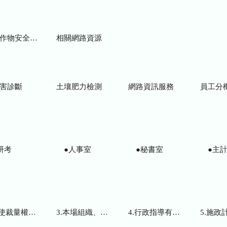
物安全用藥資訊
相關網路資源
害診斷
土壤肥力檢測
網路資訊服務
員工分
研考
●人事室
●秘書室
●主計
而訂頒之解釋性規定及裁量基準
3.本場組織、職掌及聯絡資訊
4.行政指導有關文書
5.施政計畫、業務