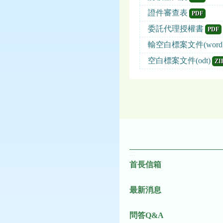
證件審查表
PDF
委託代理授權書
PDF
輸空白標案文件(word
空白標案文件(odt)
ZI
:::
首長信箱
最新消息
問答Q&A