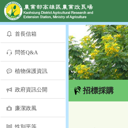
網頁置頂
:::
跳
到
首長信箱
主
要
內
問答Q&A
容
區
塊
植物保護資訊
招標採購
政府資訊公開
:::
廉潔政風
性別平等