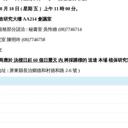
8 月 18 日 ( 星期
五
）上午 11 時 00 分。
研究大樓 AA214 會議室
請洽 : 秘書室 吳怜緻 (08)7746714
陳明吟 (08)7746758
文
商應於
決標日起 60 個日曆天
內
將採購標的
送達
本場
植保研究
址 : 屏東縣長治鄉德和村德和路 2-6 號 )