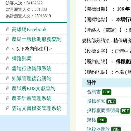
訪客人次：54162322
【開標日期】
：
106
年 
當月瀏覽人次：281388
累計瀏覽人次：25913319
【開標地點】：
本場行政
高雄場Facebook
【聯絡人（電話）】：資格部分
農民土壤檢測服務查詢
規格部分請洽 : 植保研究室 
< 以下為內部使用 >
【投標文字】：正體中
網路郵局
【履約期限】：
得標廠
雲端行政資訊系統
【履約地點】：本場 ( 地
知識管理後台網站
附件
農試所EDS文獻查詢
合約書
PDF
農業計畫管理系統
投標須知
PDF
雲端文書檔案管理系統
投標廠商聲明書
PDF
規格
PDF
誘殺器圖說
PDF