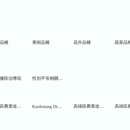
品種
果樹品種
花卉品種
蔬菜品
擾防治專區
性別平等相關網站
業改良場研究彙報
高雄區農業改良場年報
高雄區
Kaohsiung District Agricultural Research and Extension Station