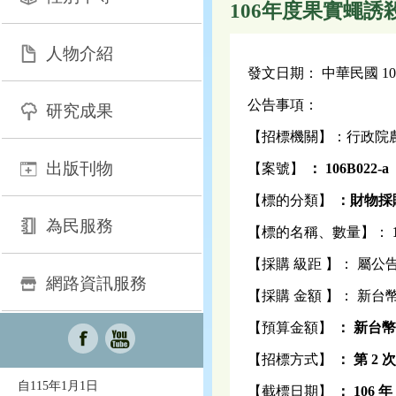
106年度果實蠅誘
人物介紹
發文日期： 中華民國 106 
公告事項：
研究成果
【招標機關】：行政院
出版刊物
【案號】
： 106B022-a
【標的分類】
：財物採
為民服務
【標的名稱、數量】：
【採購 級距 】： 屬
網路資訊服務
【採購 金額 】： 新台幣 
【預算金額】
：
新台幣
【招標方式】
： 第
2
自115年1月1日
【截標日期】
：
106
年