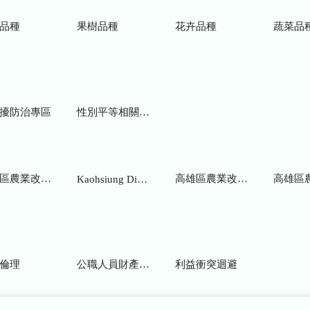
品種
果樹品種
花卉品種
蔬菜品
擾防治專區
性別平等相關網站
業改良場研究彙報
高雄區農業改良場年報
高雄區
Kaohsiung District Agricultural Research and Extension Station
倫理
公職人員財產申報
利益衝突迴避