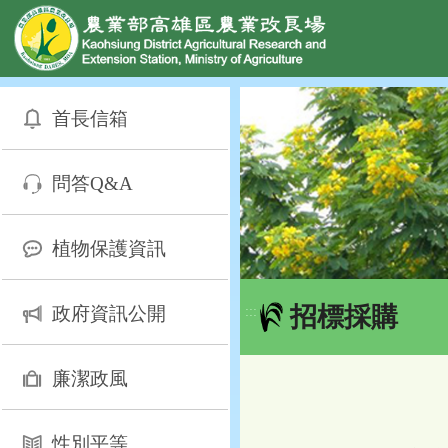
網頁置頂
:::
跳
到
首長信箱
主
要
內
問答Q&A
容
區
塊
植物保護資訊
招標採購
政府資訊公開
:::
廉潔政風
性別平等