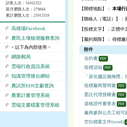
訪客人次：54162322
【開標地點】：
本場行政
當月瀏覽人次：279844
累計瀏覽人次：25913319
【聯絡人（電話）】：吳怜緻 
高雄場Facebook
【投標文字】：正體中
農民土壤檢測服務查詢
【履約期限】： 得標廠
< 以下為內部使用 >
附件
網路郵局
合約書
PDF
雲端行政資訊系統
投標須知
PDF
知識管理後台網站
「炭化爐設施掩體」採
農試所EDS文獻查詢
投標廠商聲明書
PDF
委託代理授權書
農業計畫管理系統
PDF
資格證件審查表
PDF
雲端文書檔案管理系統
廠商參與公共工程可
空白標案文件(word)