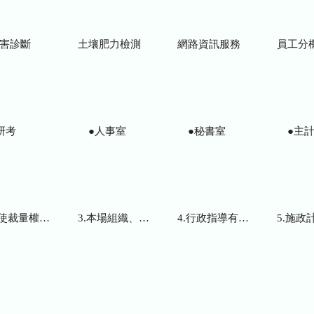
害診斷
土壤肥力檢測
網路資訊服務
員工分
研考
●人事室
●秘書室
●主計
而訂頒之解釋性規定及裁量基準
3.本場組織、職掌及聯絡資訊
4.行政指導有關文書
5.施政計畫、業務