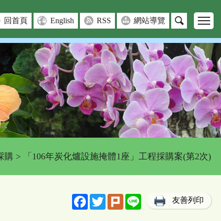
回首頁
English
RSS
網站導覽
採購
> 「106年炭化爐設施掩體1座」工程採購案(第2次)
Facebook
Twitter
Plurk
Line
友善列印