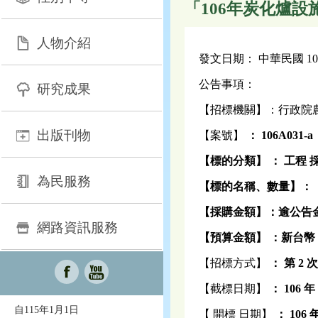
「106年炭化爐設
人物介紹
發文日期： 中華民國 106 
公告事項：
研究成果
【招標機關】：行政院
出版刊物
【案號】
：
106A031-a
【標的分類】
：
工程
為民服務
【標的名稱、數量】：
【採購金額】：逾公告
網路資訊服務
【預算金額】
：新台幣 
【招標方式】
：
第 2
【截標日期】
：
106
年 
自115年1月1日
【 開標 日期】
：
106
年