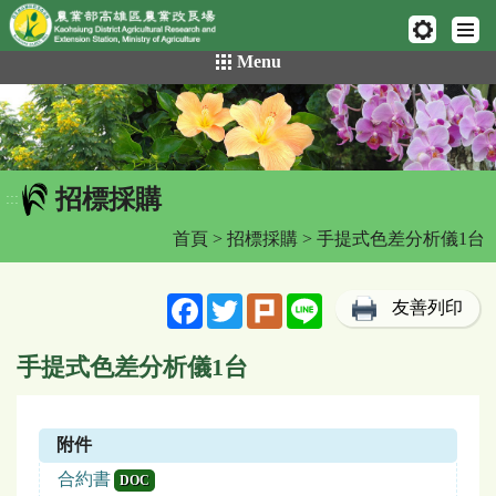
網頁置頂
:::
跳
Menu
到
主
要
內
容
招標採購
區
:::
塊
首頁
>
招標採購
> 手提式色差分析儀1台
Facebook
Twitter
Plurk
Line
友善列印
手提式色差分析儀1台
附件
合約書
DOC