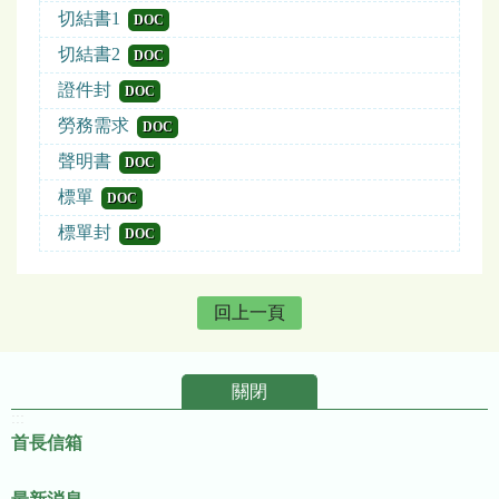
切結書1
DOC
切結書2
DOC
證件封
DOC
勞務需求
DOC
聲明書
DOC
標單
DOC
標單封
DOC
回上一頁
關閉
:::
首長信箱