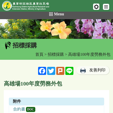
網頁置頂
:::
跳
Menu
到
主
要
內
容
招標採購
區
:::
塊
首頁
>
招標採購
> 高雄場100年度勞務外包
Facebook
Twitter
Plurk
Line
友善列印
高雄場100年度勞務外包
附件
合約書
DOC