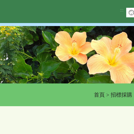
:::
首頁
>
招標採購