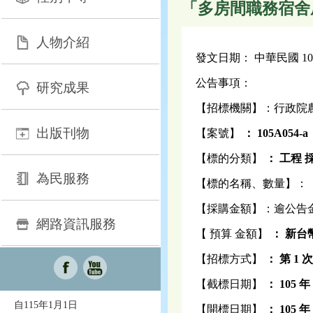
「多房間職務宿舍
人物介紹
發文日期： 中華民國 105 
公告事項：
研究成果
【招標機關】：行政院
出版刊物
【案號】
：
105A054-a
【標的分類】
：
工程
為民服務
【標的名稱、數量】：
【採購金額】：逾公告
網路資訊服務
【 預算 金額】
：
新台幣
【招標方式】
：
第 1
【截標日期】
： 105 年
自115年1月1日
【開標日期】
：
105
年 