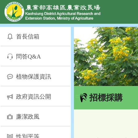
網頁置頂
:::
跳
到
首長信箱
主
要
內
問答Q&A
容
區
塊
植物保護資訊
招標採購
政府資訊公開
:::
廉潔政風
性別平等