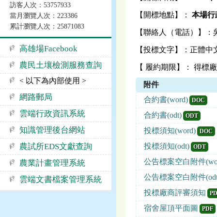
訪客人次：53757933
【開標地點】：
本場行政
當月瀏覽人次：223386
累計瀏覽人次：25871083
【聯絡人（電話）】：吳怜緻 
高雄場Facebook
【投標文字】：正體中
農民土壤檢測服務查詢
【 履約期限】： 得標廠
< 以下為內部使用 >
附件
網路郵局
合約書(word)
DOC
雲端行政資訊系統
合約書(odt)
ODT
知識管理後台網站
投標須知(word)
DOC
農試所EDS文獻查詢
投標須知(odt)
ODT
公告標案空白附件(wor
農業計畫管理系統
公告標案空白附件(odt
雲端文書檔案管理系統
投標廠商評審須知
P
宿舍屋頂平面圖
PDF