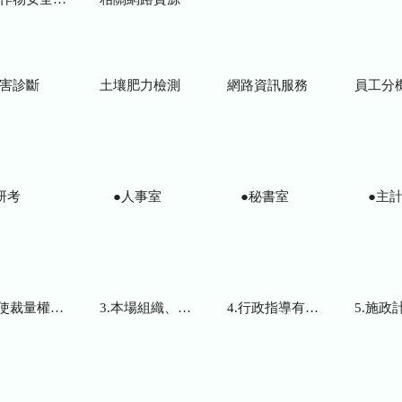
害診斷
土壤肥力檢測
網路資訊服務
員工分
研考
●人事室
●秘書室
●主計
而訂頒之解釋性規定及裁量基準
3.本場組織、職掌及聯絡資訊
4.行政指導有關文書
5.施政計畫、業務