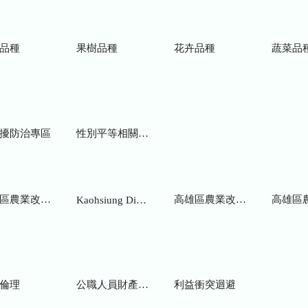
品種
果樹品種
花卉品種
蔬菜品
擾防治專區
性別平等相關網站
業改良場研究彙報
高雄區農業改良場年報
高雄區
Kaohsiung District Agricultural Research and Extension Station
倫理
公職人員財產申報
利益衝突迴避