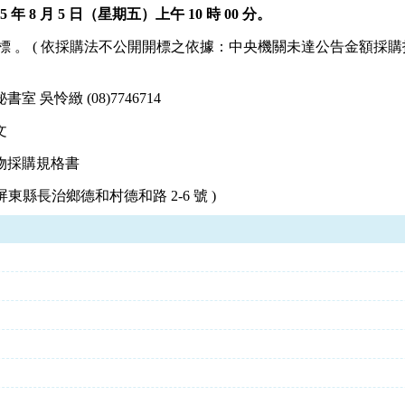
05
年 8 月 5 日（星期五）上午 10 時 00 分。
 。 ( 依採購法不公開開標之依據：中央機關未達公告金額採購招標辦
吳怜緻 (08)7746714
文
物採購規格書
屏東縣長治鄉德和村德和路 2-6 號 )