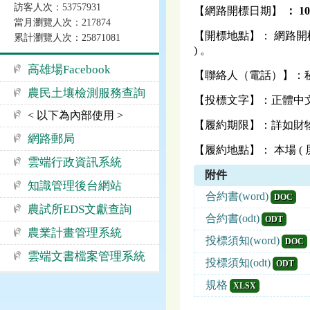
訪客人次：53757931
【網路開標日期】
：
1
當月瀏覽人次：217874
【開標地點】： 網路開標
累計瀏覽人次：25871081
) 。
高雄場Facebook
【聯絡人（電話）】：秘書室 
農民土壤檢測服務查詢
【投標文字】：正體中
< 以下為內部使用 >
【履約期限】：詳如財
網路郵局
【履約地點】： 本場 ( 
雲端行政資訊系統
附件
知識管理後台網站
合約書(word)
DOC
農試所EDS文獻查詢
合約書(odt)
ODT
農業計畫管理系統
投標須知(word)
DOC
雲端文書檔案管理系統
投標須知(odt)
ODT
規格
XLSX