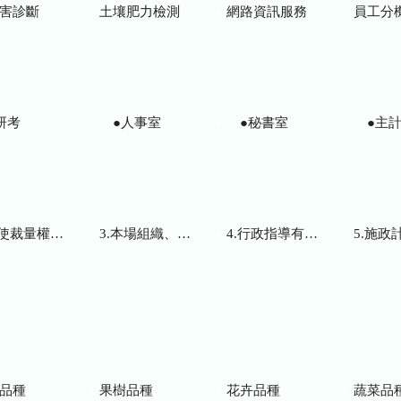
害診斷
土壤肥力檢測
網路資訊服務
員工分
研考
●人事室
●秘書室
●主計
而訂頒之解釋性規定及裁量基準
3.本場組織、職掌及聯絡資訊
4.行政指導有關文書
5.施政計畫、業務
品種
果樹品種
花卉品種
蔬菜品