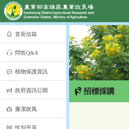
網頁置頂
:::
跳
到
首長信箱
主
要
內
問答Q&A
容
區
塊
植物保護資訊
招標採購
政府資訊公開
:::
廉潔政風
性別平等