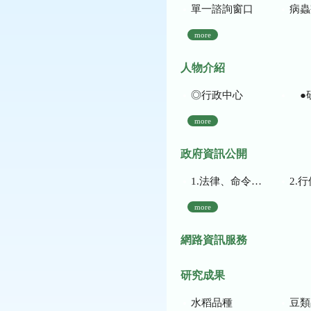
單一諮詢窗口
病蟲
more
人物介紹
◎行政中心
●
more
政府資訊公開
1.法律、命令、法規命令
2.行使裁量權
more
網路資訊服務
研究成果
水稻品種
豆類