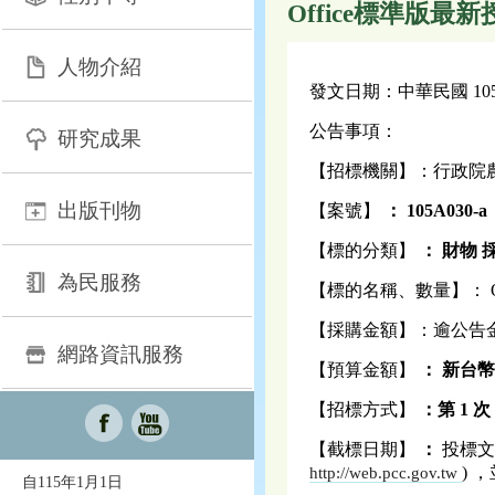
Office標準版最新
人物介紹
發文日期：中華民國 105 年
公告事項：
研究成果
【招標機關】：行政院
出版刊物
【案號】
：
105A030-a
【標的分類】
：
財物
為民服務
【標的名稱、數量】： Of
【採購金額】：逾公告
網路資訊服務
【預算金額】
：
新台幣 
【招標方式】
：第 1 次
【截標日期】
：
投標文
) 
http://web.pcc.gov.tw
自115年1月1日