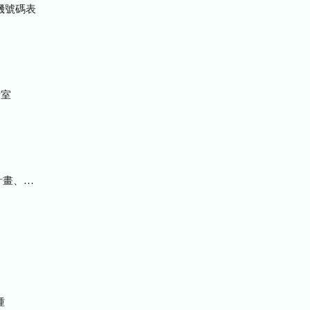
機號碼表
室
統計及研究報告
種