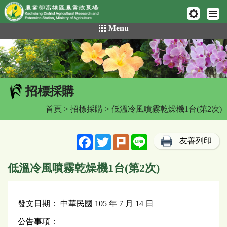
網頁置頂
:::
跳
Menu
到
主
要
內
容
招標採購
區
:::
塊
首頁
>
招標採購
> 低溫冷風噴霧乾燥機1台(第2次)
Facebook
Twitter
Plurk
Line
友善列印
低溫冷風噴霧乾燥機1台(第2次)
發文日期： 中華民國 105 年 7 月 14 日
公告事項：