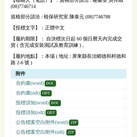
【聯絡人（電話）】：資格部分請洽 : 秘書室 吳怜緻
(08)7746714
規格部分請洽 : 植保研究室 陳泰元 (08)7746788
【投標文字】：正體中文
【履約期限】： 自決標次日起 60 個日曆天內完成交
貨 ( 含完成安裝測試及教育訓練 ) 。
【履約地點】：本場 ( 地址 : 屏東縣長治鄉德和村德和
路 2-6 號 )
附件
合約書(word)
DOC
合約書(odt)
ODT
投標須知(word)
DOC
投標須知(odt)
ODT
公告標案空白附件(word)
ZIP
公告標案空白附件(odt)
ZIP