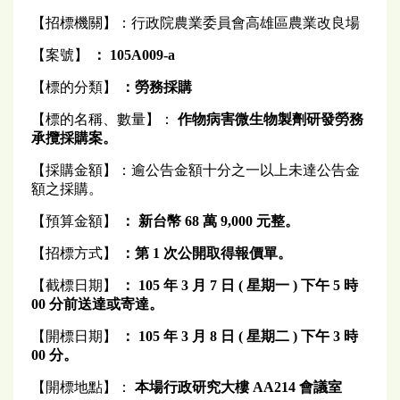
【招標機關】：行政院農業委員會高雄區農業改良場
【案號】
： 105A009-a
【標的分類】
：勞務採購
【標的名稱、數量】：
作物病害微生物製劑研發勞務
承攬採購案。
【採購金額】：逾公告金額十分之一以上未達公告金
額之採購。
【預算金額】
： 新台幣 68 萬 9,000 元整。
【招標方式】
：第 1 次公開取得報價單。
【截標日期】
：
105
年 3 月 7 日 ( 星期一 ) 下午 5 時
00 分前送達或寄達。
【開標日期】
：
105
年 3 月 8 日 ( 星期二 ) 下午 3 時
00 分。
【開標地點】：
本場行政研究大樓 AA214 會議室