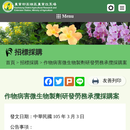
網頁置頂
:::
跳
Menu
到
主
要
內
容
招標採購
區
:::
塊
首頁
>
招標採購
> 作物病害微生物製劑研發勞務承攬採購案
Facebook
Twitter
Plurk
Line
友善列印
作物病害微生物製劑研發勞務承攬採購案
發文日期：中華民國 105 年 3 月 3 日
公告事項：