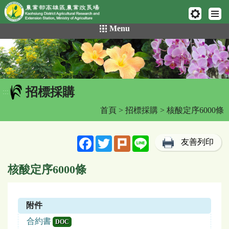
網頁置頂
:::
跳
Menu
到
主
要
內
容
招標採購
區
:::
塊
首頁
>
招標採購
> 核酸定序6000條
Facebook
Twitter
Plurk
Line
友善列印
核酸定序6000條
附件
合約書
DOC