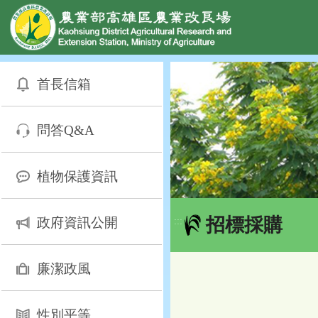
網頁置頂
:::
跳
到
首長信箱
主
要
內
問答Q&A
容
區
塊
植物保護資訊
招標採購
政府資訊公開
:::
廉潔政風
性別平等