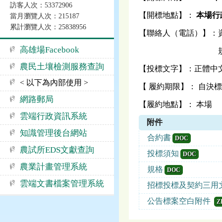
訪客人次：53372906
【開標地點】：
本場行政
當月瀏覽人次：215187
累計瀏覽人次：25838956
【聯絡人（電話）】：資格部
高雄場Facebook
規格部分請洽：王仁
農民土壤檢測服務查詢
【投標文字】：正體中
< 以下為內部使用 >
【 履約期限】： 自決標
網路郵局
【履約地點】： 本場
雲端行政資訊系統
附件
知識管理後台網站
合約書
DOC
農試所EDS文獻查詢
投標須知
DOC
農業計畫管理系統
規格
DOC
雲端文書檔案管理系統
招標投標及契約三用
公告標案空白附件
Z