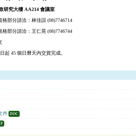
研究大樓 AA214 會議室
分請洽：林佳誼 (08)7746714
晃 (08)7746744
文
日起 45 個日曆天內交貨完成。
文件
DOC
IP