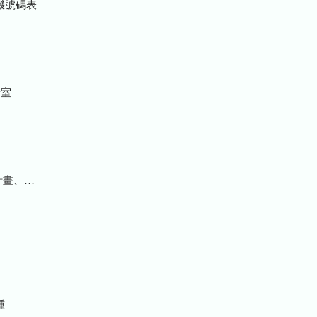
機號碼表
室
統計及研究報告
種