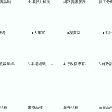
害診斷
土壤肥力檢測
網路資訊服務
員工分
研考
●人事室
●秘書室
●主計
而訂頒之解釋性規定及裁量基準
3.本場組織、職掌及聯絡資訊
4.行政指導有關文書
5.施政計畫、業務
品種
果樹品種
花卉品種
蔬菜品