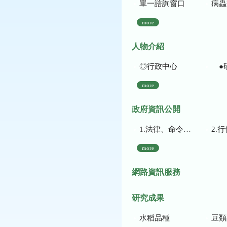
單一諮詢窗口
病蟲
more
人物介紹
◎行政中心
●
more
政府資訊公開
1.法律、命令、法規命令
2.行使裁量權
more
網路資訊服務
研究成果
水稻品種
豆類