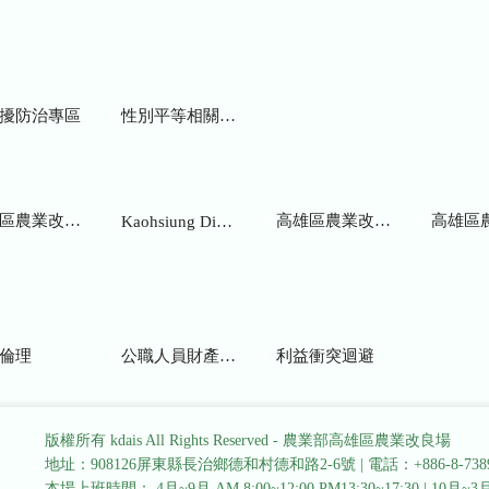
擾防治專區
性別平等相關網站
業改良場研究彙報
高雄區農業改良場年報
高雄區
Kaohsiung District Agricultural Research and Extension Station
倫理
公職人員財產申報
利益衝突迴避
版權所有 kdais All Rights Reserved - 農業部高雄區農業改良場
地址：908126屏東縣長治鄉德和村德和路2-6號
|
電話：+886-8-738
本場上班時間： 4月~9月 AM 8:00~12:00 PM13:30~17:30
|
10月~3月 