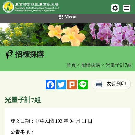
網頁置頂
:::
跳
Menu
到
主
要
內
容
招標採購
區
:::
塊
首頁
>
招標採購
> 光量子計7組
Facebook
Twitter
Plurk
Line
友善列印
光量子計7組
發文日期：中華民國 103 年 04 月 11 日
公告事項：