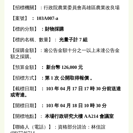
【招標機關】：行政院農業委員會高雄區農業改良場
【案號】
： 103A007-a
【標的分類】
：財物採購
【標的名稱、數量】：
光量子計
7
組
【採購金額】：逾公告金額十分之一以上未達公告金
額之採購。
【預算金額】
： 新台幣
126,000
元
【招標方式】
：第 1 次 公開取得報價 。
【截標日期】
： 103 年 04 月 17 日 17 時 30 分前送達
或寄達。
【開標日期】
： 103 年 04 月 18 日 10 時 30 分
【開標地點】：
本場行政研究大樓 AA214 會議室
【聯絡人（電話）】：資格部分請洽：林佳誼
(08)7746714