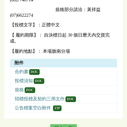
規格部分請洽：黃祥益
(07)6622274
【投標文字】：正體中文
【 履約期限】： 自決標日起 30 個日曆天內交貨完
成。
【履約地點】： 本場旗南分場
附件
合約書
DOC
投標須知
DOC
規格
DOC
招標投標及契約三用文件
DOC
公告標案空白附件
ZIP