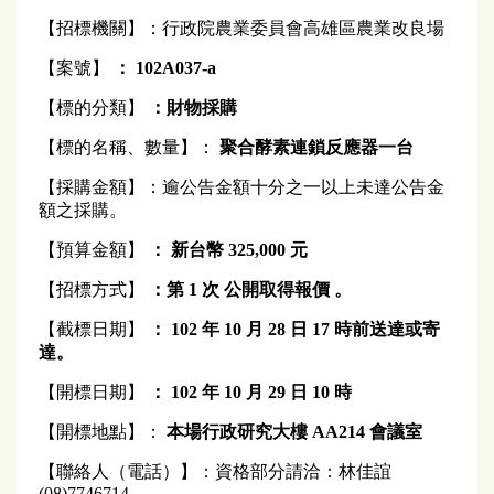
【招標機關】：行政院農業委員會高雄區農業改良場
【案號】
： 102A037-a
【標的分類】
：財物採購
【標的名稱、數量】：
聚合酵素連鎖反應器一台
【採購金額】：逾公告金額十分之一以上未達公告金
額之採購。
【預算金額】
： 新台幣 325,000 元
【招標方式】
：第 1 次 公開取得報價 。
【截標日期】
： 102 年 10 月 28 日 17 時前送達或寄
達。
【開標日期】
： 102 年 10 月 29 日 10 時
【開標地點】：
本場行政研究大樓 AA214 會議室
【聯絡人（電話）】：資格部分請洽：林佳誼
(08)7746714