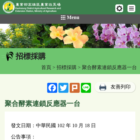
網頁置頂
:::
跳
Menu
到
主
要
內
容
招標採購
區
:::
塊
首頁
>
招標採購
> 聚合酵素連鎖反應器一台
Facebook
Twitter
Plurk
Line
友善列印
聚合酵素連鎖反應器一台
發文日期：中華民國 102 年 10 月 18 日
公告事項：