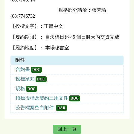
規格部分請洽：張芳瑜
(08)7746732
【投標文字】：正體中文
【履約期限】： 自決標日起 45 個日曆天內交貨完成
【履約地點】： 本場秘書室
附件
合約書
DOC
投標須知
DOC
規格
DOC
招標投標及契約三用文件
DOC
公告標案空白附件
RAR
回上一頁