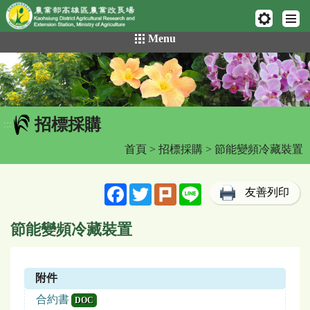
網頁置頂
:::
跳
Menu
到
主
要
內
容
招標採購
區
:::
塊
首頁
>
招標採購
> 節能變頻冷藏裝置
Facebook
Twitter
Plurk
Line
友善列印
節能變頻冷藏裝置
附件
合約書
DOC