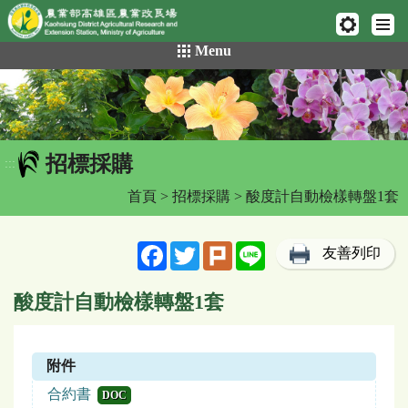
網頁置頂
:::
跳
Menu
到
主
要
內
容
招標採購
區
:::
塊
首頁
>
招標採購
> 酸度計自動檢樣轉盤1套
Facebook
Twitter
Plurk
Line
友善列印
酸度計自動檢樣轉盤1套
附件
合約書
DOC