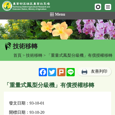
網頁置頂
:::
跳
Menu
到
主
要
內
容
技術移轉
區
:::
塊
首頁
>
技術移轉
> 「重量式鳳梨分級機」有償授權移轉
Facebook
Twitter
Plurk
Line
友善列印
「重量式鳳梨分級機」有償授權移轉
發文日期：93-10-01
開標日期：93-10-20