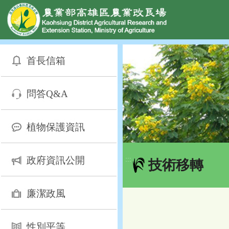
網頁置頂
:::
跳
到
首長信箱
主
要
內
問答Q&A
容
區
塊
植物保護資訊
政府資訊公開
:::
技術移轉
廉潔政風
性別平等