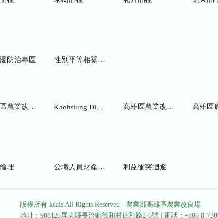
擾防治專區
性別平等相關網站
業改良場研究彙報
高雄區農業改良場年報
高雄區
Kaohsiung District Agricultural Research and Extension Station
倫理
公職人員財產申報
利益衝突迴避
版權所有 kdais All Rights Reserved - 農業部高雄區農業改良場
地址：908126屏東縣長治鄉德和村德和路2-6號
|
電話：+886-8-738