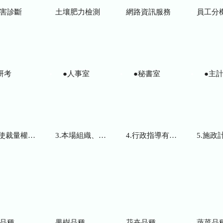
害診斷
土壤肥力檢測
網路資訊服務
員工分
研考
●人事室
●秘書室
●主計
而訂頒之解釋性規定及裁量基準
3.本場組織、職掌及聯絡資訊
4.行政指導有關文書
5.施政計畫、業務
品種
果樹品種
花卉品種
蔬菜品