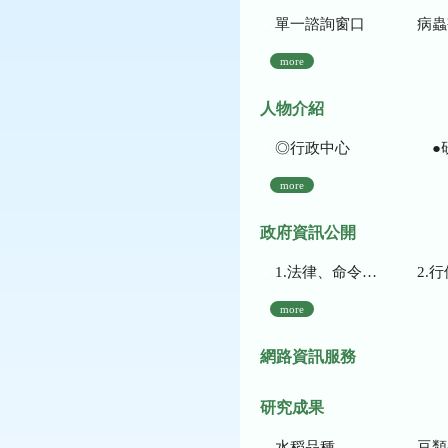
單一諮詢窗口
病蟲
more
人物介紹
◎行政中心
●
more
政府資訊公開
1.法律、命令、法規命令
2.行使裁量權
more
網路資訊服務
研究成果
水稻品種
豆類