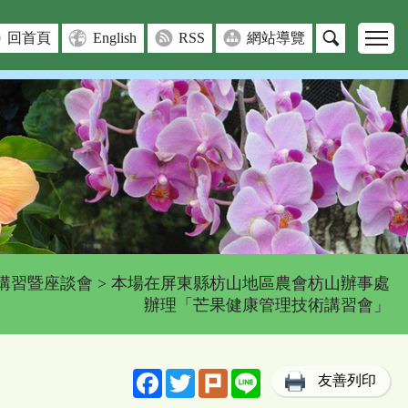
回首頁
English
RSS
網站導覽
講習暨座談會
> 本場在屏東縣枋山地區農會枋山辦事處
辦理「芒果健康管理技術講習會」
Facebook
Twitter
Plurk
Line
友善列印