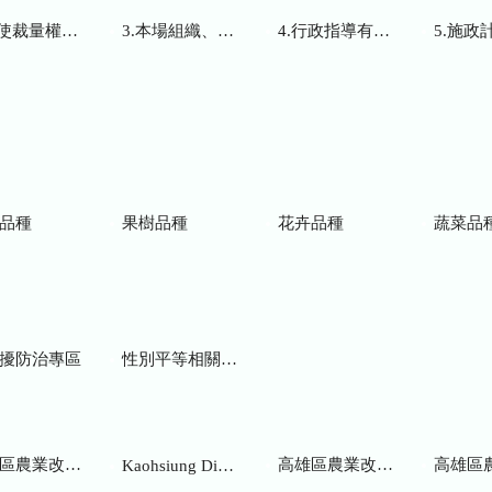
而訂頒之解釋性規定及裁量基準
3.本場組織、職掌及聯絡資訊
4.行政指導有關文書
5.施政計畫、業務
品種
果樹品種
花卉品種
蔬菜品
擾防治專區
性別平等相關網站
業改良場研究彙報
高雄區農業改良場年報
高雄區
Kaohsiung District Agricultural Research and Extension Station