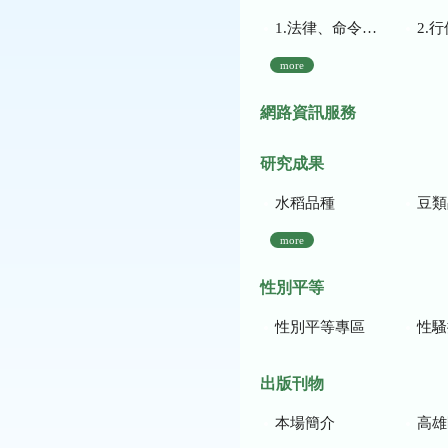
1.法律、命令、法規命令
2.行使裁量權
more
網路資訊服務
研究成果
水稻品種
豆類
more
性別平等
性別平等專區
性騷
出版刊物
本場簡介
高雄區農