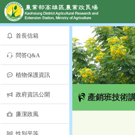
網頁置頂
:::
跳
到
首長信箱
主
要
內
問答Q&A
容
區
塊
植物保護資訊
政府資訊公開
:::
產銷班技術
廉潔政風
性別平等