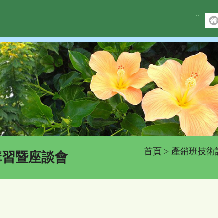
:::
首頁
>
產銷班技術
講習暨座談會