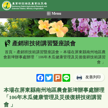
網頁置頂
:::
跳
Menu
到
主
要
內
容
產銷班技術講習暨座談會
區
:::
塊
首頁
>
產銷班技術講習暨座談會
> 本場在屏東縣南州地區農
會新埤辦事處辦理「106年木瓜健康管理及災後復耕技術講習
會 」
Facebook
Twitter
Plurk
Line
友善列印
本場在屏東縣南州地區農會新埤辦事處辦理
「106年木瓜健康管理及災後復耕技術講習
會 」