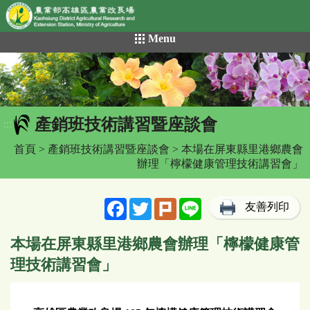
網頁置頂
:::
跳
Menu
到
主
要
內
容
產銷班技術講習暨座談會
區
:::
塊
首頁
>
產銷班技術講習暨座談會
> 本場在屏東縣里港鄉農會
辦理「檸檬健康管理技術講習會」
Facebook
Twitter
Plurk
Line
友善列印
本場在屏東縣里港鄉農會辦理「檸檬健康管
理技術講習會」