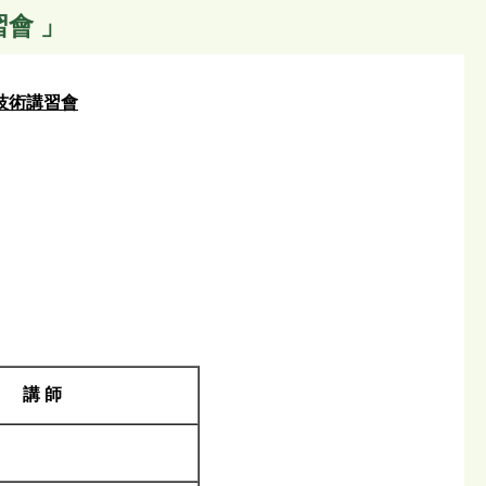
會 」
理技術講習會
講 師