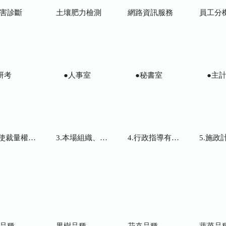
害診斷
土壤肥力檢測
網路資訊服務
員工分
研考
●人事室
●秘書室
●主計
而訂頒之解釋性規定及裁量基準
3.本場組織、職掌及聯絡資訊
4.行政指導有關文書
5.施政計畫、業務
品種
果樹品種
花卉品種
蔬菜品