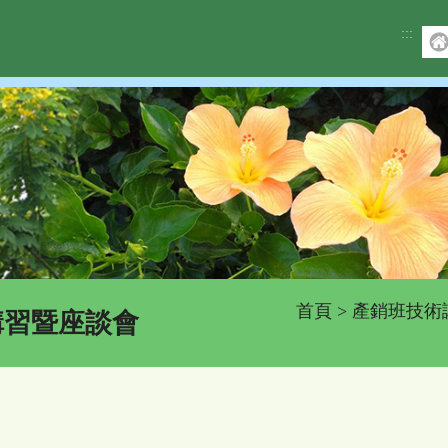
:::
首頁
>
產銷班技術
講習暨座談會