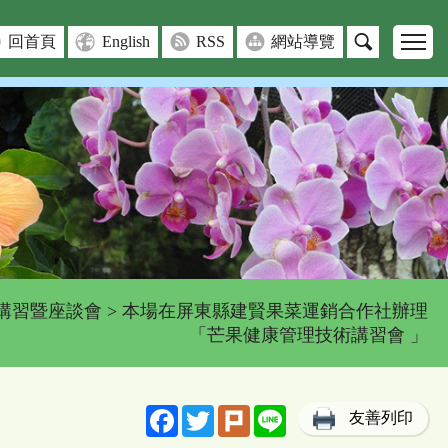
回首頁
English
RSS
網站導覽
講習暨座談會
> 本場在屏東縣建賢果菜運銷合作社辦理
「芒果健康管理技術講習會 」
Facebook
Twitter
Plurk
Line
友善列印