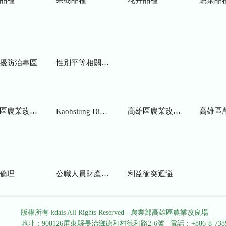
擾防治專區
性別平等相關網站
業改良場研究彙報
高雄區農業改良場年報
高雄區
Kaohsiung District Agricultural Research and Extension Station
倫理
公職人員財產申報
利益衝突迴避
版權所有 kdais All Rights Reserved - 農業部高雄區農業改良場
地址：908126屏東縣長治鄉德和村德和路2-6號
|
電話：+886-8-738