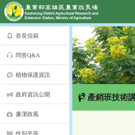
網頁置頂
:::
跳
到
首長信箱
主
要
內
問答Q&A
容
區
塊
植物保護資訊
政府資訊公開
:::
產銷班技術
廉潔政風
性別平等