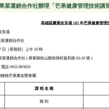
果菜運銷合作社辦理「芒果健康管理技術講習
高雄區農業改良場 105 年芒果健康管
改良場
賢果菜運銷合作社
 7 日（星期四）上午 10 時
運銷合作社 ( 屏東縣枋山鄉加祿村嘉和路 83-29 號 )
 0932-883829
山鄉種植芒果農友暨眷屬
課 程 名 稱
報 到