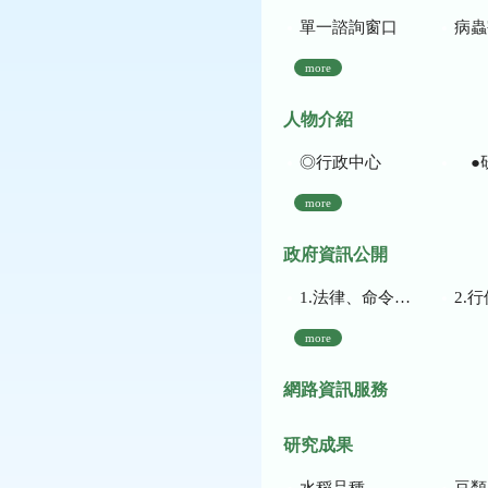
單一諮詢窗口
病蟲
more
人物介紹
◎行政中心
●
more
政府資訊公開
1.法律、命令、法規命令
2.行使裁量權
more
網路資訊服務
研究成果
水稻品種
豆類