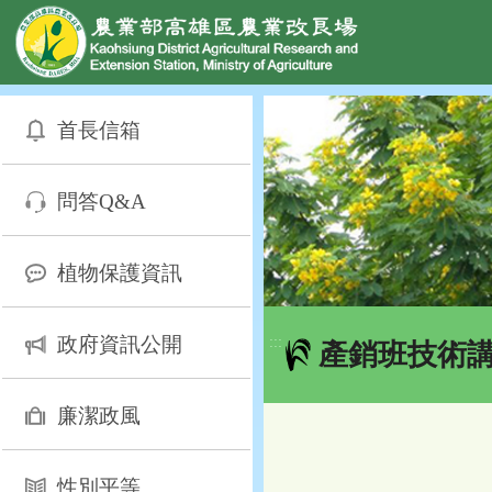
網頁置頂
:::
跳
到
首長信箱
主
要
內
問答Q&A
容
區
塊
植物保護資訊
政府資訊公開
:::
產銷班技術
廉潔政風
性別平等