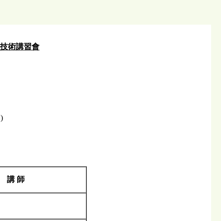
理技術講習會
)
講 師