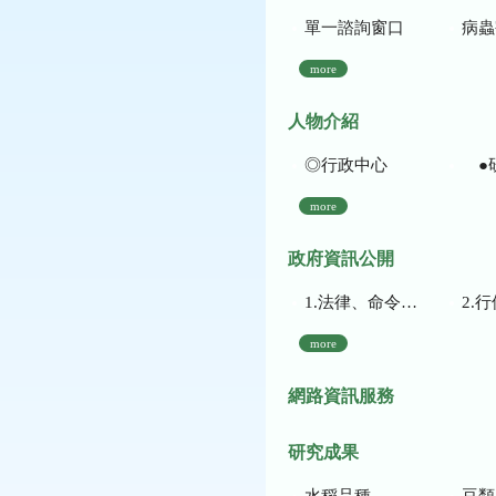
單一諮詢窗口
病蟲
more
人物介紹
◎行政中心
●
more
政府資訊公開
1.法律、命令、法規命令
2.行使裁量權
more
網路資訊服務
研究成果
水稻品種
豆類