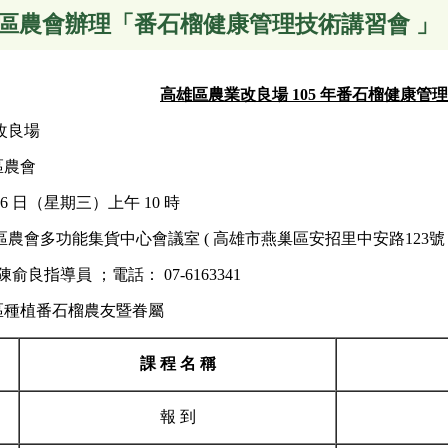
區農會辦理「番石榴健康管理技術講習會 」
高雄區農業改良場 105 年番石榴健康管
改良場
區農會
 16 日（星期三）上午 10 時
農會多功能集貨中心會議室 ( 高雄市燕巢區安招里中安路123號 
俞良指導員 ；電話： 07-6163341
巢區種植番石榴農友暨眷屬
課 程 名 稱
報 到