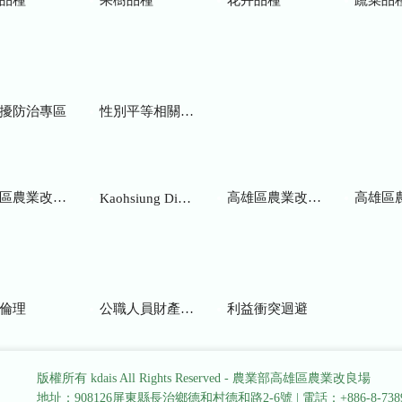
擾防治專區
性別平等相關網站
業改良場研究彙報
高雄區農業改良場年報
高雄區
Kaohsiung District Agricultural Research and Extension Station
倫理
公職人員財產申報
利益衝突迴避
版權所有 kdais All Rights Reserved - 農業部高雄區農業改良場
地址：908126屏東縣長治鄉德和村德和路2-6號
|
電話：+886-8-738