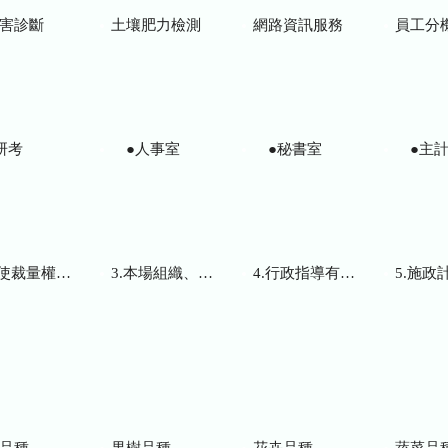
害診斷
土壤肥力檢測
網路資訊服務
員工分
研考
●人事室
●秘書室
●主計
而訂頒之解釋性規定及裁量基準
3.本場組織、職掌及聯絡資訊
4.行政指導有關文書
5.施政計畫、業務
品種
果樹品種
花卉品種
蔬菜品