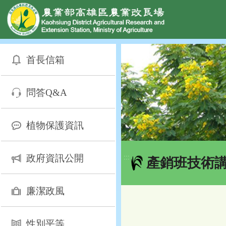
網頁置頂
:::
跳
到
首長信箱
主
要
內
問答Q&A
容
區
塊
植物保護資訊
政府資訊公開
:::
產銷班技術
廉潔政風
性別平等