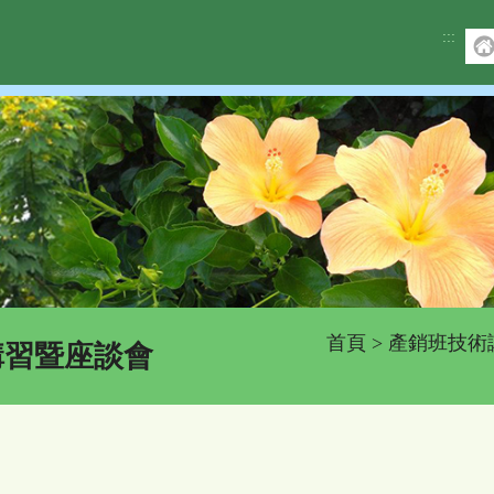
:::
首頁
>
產銷班技術
講習暨座談會