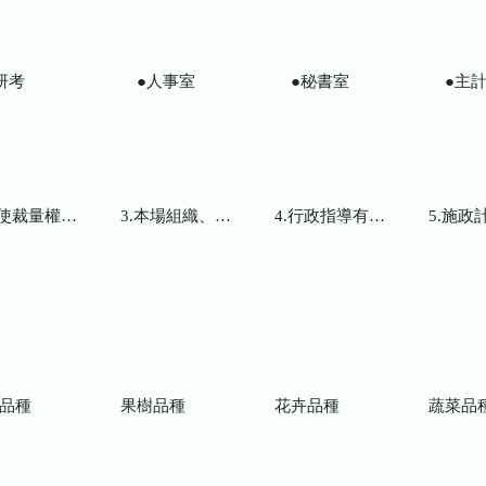
研考
●人事室
●秘書室
●主計
而訂頒之解釋性規定及裁量基準
3.本場組織、職掌及聯絡資訊
4.行政指導有關文書
5.施政計畫、業務
品種
果樹品種
花卉品種
蔬菜品