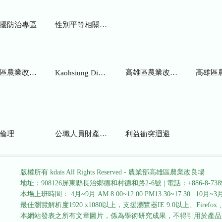
擾防治專區
性別平等相關網站
業改良場研究彙報
高雄區農業改良場年報
高雄區
Kaohsiung District Agricultural Research and Extension Station
倫理
公職人員財產申報
利益衝突迴避
版權所有 kdais All Rights Reserved - 農業部高雄區農業改良場
地址：908126屏東縣長治鄉德和村德和路2-6號
|
電話：+886-8-738
本場上班時間： 4月~9月 AM 8:00~12:00 PM13:30~17:30
|
10月~3月 
最佳瀏覽解析度1920 x1080以上，支援瀏覽器IE 9.0以上、Firefox 、Go
本網站發表之所有文章圖片，係為學術研究成果，不得引用於產品