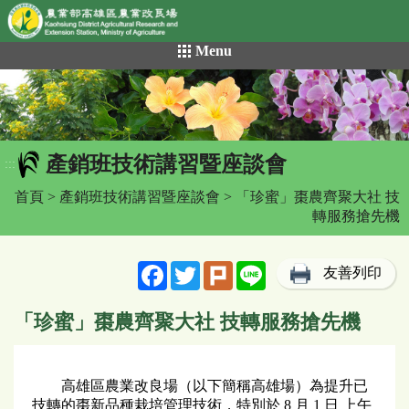
網頁置頂
:::
跳
Menu
到
主
要
內
容
產銷班技術講習暨座談會
區
:::
塊
首頁
>
產銷班技術講習暨座談會
> 「珍蜜」棗農齊聚大社 技
轉服務搶先機
Facebook
Twitter
Plurk
Line
友善列印
「珍蜜」棗農齊聚大社 技轉服務搶先機
高雄區農業改良場（以下簡稱高雄場）為提升已
技轉的棗新品種栽培管理技術，特別於 8 月 1 日 上午