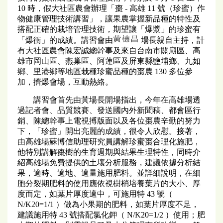
10 時，假大社區農會辦理「棗 - 高雄 11 號（珍蜜）作
物健康管理技術講習」，讓果農掌握新品種的特性及
搭配正確的栽培管理技術，期望讓「爆漿」的珍蜜有
「爆衝」的成績。講習會由
場長親自主持，計
有大社區農會陳宏誠總幹事及來自台南市關廟區、高
雄市岡山區、燕巢區、阿蓮區及屏東縣鹽埔鄉、九如
鄉、里港鄉等地區栽種珍蜜品種的棗農 130 多位參
加，擠爆會場，互動熱絡。
講習會首先由黃場長開場指出，今年在高雄場透
過記者會、品質競賽、發送國內外新聞稿、都會區行
銷、陳總幹事上電視搏版面以及各位棗農辛勤的努力
下，「珍蜜」開出亮麗的成績，很令人欣慰。接著，
由高雄場蘇博信助理研究員講解珍蜜棗合理化施肥，
他特別講解棗樹的生育週期與結果生理特性，同時介
紹高雄場免費提供的土壤分析服務，建議依據分析結
果，適時、適地、適量施用肥料。並詳細說明，在細
胞分裂期肥料的使用應依視樹梢培養葉片的大小、厚
度而定，如葉片厚度適中，可施用特 43 號（
N/K20=1/1 ）做為小果期的肥料，如葉片厚度不足，
建議施用特 43 號搭配氯化鉀（ N/K20=1/2 ）使用；肥