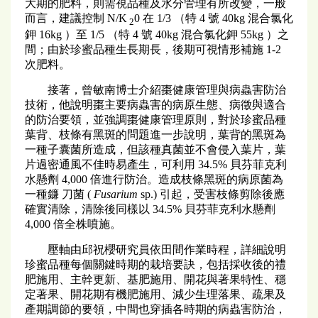
大期的肥料，則需視品種及水分管理有所改變，一般
而言，建議控制 N/K
0 在 1/3 （特 4 號 40kg 混合氯化
2
鉀 16kg ）至 1/5 （特 4 號 40kg 混合氯化鉀 55kg ）之
間；由於珍蜜品種生長期長，後期可視情形補施 1-2
次肥料。
接著，曾敏南博士介紹棗健康管理與病蟲害防治
技術，他說明棗主要病蟲害的病原生態、病徵與適合
的防治要領，並強調棗健康管理原則，對於珍蜜品種
葉背、枝條有黑斑的問題進一步說明，葉背的黑斑為
一種子囊菌所造成，但該種真菌並不會侵入葉片，葉
片過密通風不佳時易產生，可利用 34.5% 貝芬菲克利
水懸劑 4,000 倍進行防治。造成枝條黑斑的病原菌為
一種鐮 刀菌 (
Fusarium
sp.) 引起，受害枝條剪除後應
確實清除，清除後同樣以 34.5% 貝芬菲克利水懸劑
4,000 倍全株噴施。
壓軸由邱祝櫻研究員依田間作業時程，詳細說明
珍蜜品種每個關鍵時期的栽培要訣，包括採收後的禮
肥施用、主幹更新、基肥施用、開花與著果特性、穩
定著果、開花期有機肥施用、減少生理落果、疏果及
產期調節的要領，中間也穿插各時期的病蟲害防治，