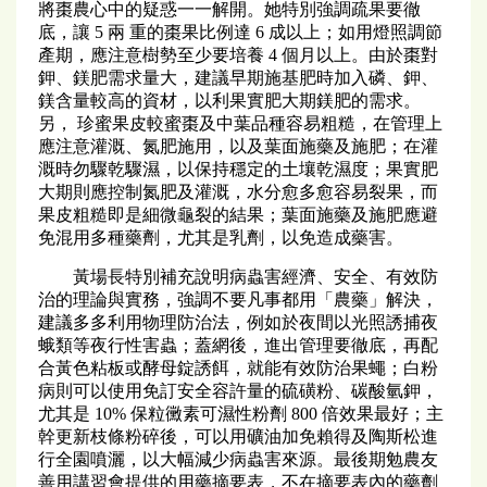
將棗農心中的疑惑一一解開。她特別強調疏果要徹
底，讓 5 兩 重的棗果比例達 6 成以上；如用燈照調節
產期，應注意樹勢至少要培養 4 個月以上。由於棗對
鉀、鎂肥需求量大，建議早期施基肥時加入磷、鉀、
鎂含量較高的資材，以利果實肥大期鎂肥的需求。
另， 珍蜜果皮較蜜棗及中葉品種容易粗糙，在管理上
應注意灌溉、氮肥施用，以及葉面施藥及施肥；在灌
溉時勿驟乾驟濕，以保持穩定的土壤乾濕度；果實肥
大期則應控制氮肥及灌溉，水分愈多愈容易裂果，而
果皮粗糙即是細微龜裂的結果；葉面施藥及施肥應避
免混用多種藥劑，尤其是乳劑，以免造成藥害。
黃場長特別補充說明病蟲害經濟、安全、有效防
治的理論與實務，強調不要凡事都用「農藥」解決，
建議多多利用物理防治法，例如於夜間以光照誘捕夜
蛾類等夜行性害蟲；蓋網後，進出管理要徹底，再配
合黃色粘板或酵母錠誘餌，就能有效防治果蠅；白粉
病則可以使用免訂安全容許量的硫磺粉、碳酸氫鉀，
尤其是 10% 保粒黴素可濕性粉劑 800 倍效果最好；主
幹更新枝條粉碎後，可以用礦油加免賴得及陶斯松進
行全園噴灑，以大幅減少病蟲害來源。最後期勉農友
善用講習會提供的用藥摘要表，不在摘要表內的藥劑