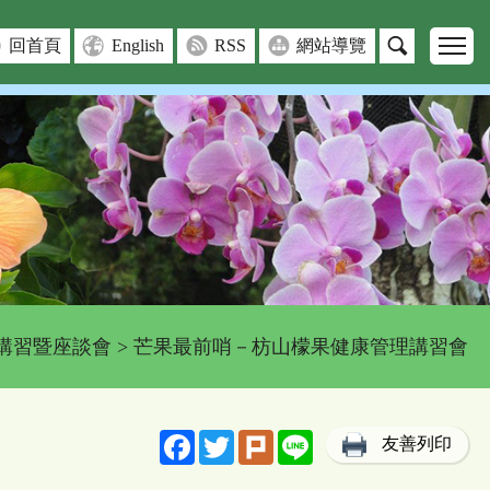
回首頁
English
RSS
網站導覽
講習暨座談會
> 芒果最前哨－枋山檬果健康管理講習會
Facebook
Twitter
Plurk
Line
友善列印