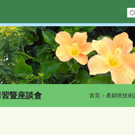
:::
講習暨座談會
首頁
>
產銷班技術