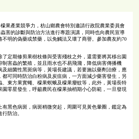
檬果產業競爭力，枋山鄉農會特別邀請行政院農業委員會
見病蟲害的診斷與防治方法進行專題演講，同時也向農民宣導
不明的偽藥或禁藥，以免觸法又壞了商譽。參加農友約70
了定期修剪果樹枝條與受害殘枝之外，還需要將其移出園
抑制害蟲的繁殖，並且雨水也不易飛濺，降低病害傳播機
病及細菌性黑斑病等，黃場長建議，若要施以藥劑治療，應
，都可同時防治白粉病及炭疽病，一方面減少藥害發生，另
蟲、東方果實蠅、檬果螟蛾及檬果癭蚊等，此外，黃場長特
果園零星發生，呼籲農民在檬果抽梢期小心防範，一旦發現
有黑色病斑，病斑稍微突起，周圍可見黃色暈圈，鑑定為
進行防治。