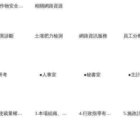
物安全用藥資訊
相關網路資源
害診斷
土壤肥力檢測
網路資訊服務
員工分
研考
●人事室
●秘書室
●主計
而訂頒之解釋性規定及裁量基準
3.本場組織、職掌及聯絡資訊
4.行政指導有關文書
5.施政計畫、業務