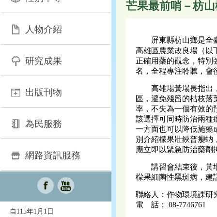
芒果最前哨－枋山
人物介紹
屏東縣枋山鄉是全臺檬
高雄區農業改良場（以
研究成果
正確用藥的觀念，特別
名，全程專注聆聽，會
高雄場黃場長指出，要
出版刊物
區，避免殘留的枯枝落
率，不失為一個有效的
該選擇可同時防治兩種
為民服務
一方面也可以降低施藥
別介紹檬果壯鋏普癭蚋
應立即以緊急防治藥劑
網路資訊服務
講習會結束後，黃場長
檬果細菌性黑斑病，建
聯絡人：作物環境課研
電 話： 08-7746761
自115年1月1日