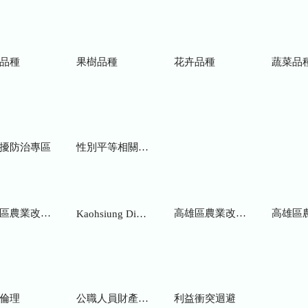
品種
果樹品種
花卉品種
蔬菜品
擾防治專區
性別平等相關網站
業改良場研究彙報
高雄區農業改良場年報
高雄區
Kaohsiung District Agricultural Research and Extension Station
倫理
公職人員財產申報
利益衝突迴避