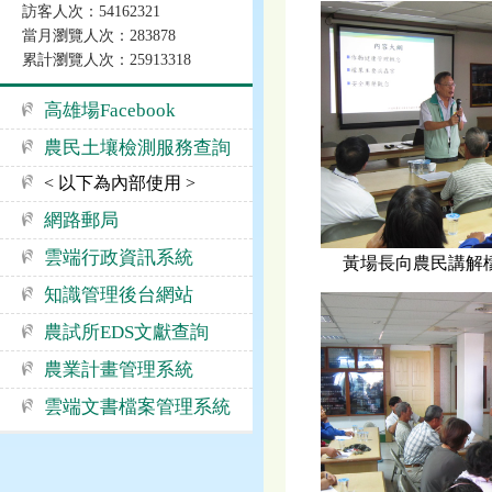
訪客人次：54162321
當月瀏覽人次：283878
累計瀏覽人次：25913318
高雄場Facebook
農民土壤檢測服務查詢
< 以下為內部使用 >
網路郵局
雲端行政資訊系統
黃場長向農民講解
知識管理後台網站
農試所EDS文獻查詢
農業計畫管理系統
雲端文書檔案管理系統