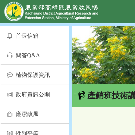
網頁置頂
:::
跳
到
首長信箱
主
要
內
問答Q&A
容
區
塊
植物保護資訊
產銷班技術
政府資訊公開
:::
廉潔政風
性別平等