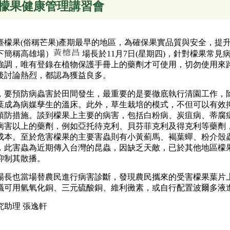
檬果健康管理講習會
果(俗稱芒果)產期最早的地區，為確保果實品質與安全，提升
下簡稱高雄場）
場長於11月7日(星期四)，針對檬果常
強調，唯有登錄在植物保護手冊上的藥劑才可使用，切勿使用來路
後討論熱烈，都認為獲益良多。
預防病蟲害於田間發生，最重要的是要徹底執行清園工作，除
葉成為病媒孳生的溫床。此外，草生栽培的模式，不但可以有效
預防措施。談到檬果上主要的病害，包括白粉病、炭疽病、蒂腐
病害以上的藥劑，例如亞托待克利、貝芬菲克利及得克利等藥劑
成本。至於危害檬果的主要害蟲則有小黃薊馬、褐葉蟬、粉介殼
，此害蟲為近期傳入台灣的昆蟲，因缺乏天敵，已於其他地區檬
抑制其散播。
也當場替農民進行病害診斷，發現農民攜來的受害檬果葉片上
議可用氫氧化銅、三元硫酸銅、維利黴素，或自行配置波爾多液
究助理 張逸軒