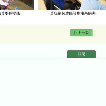
場長授課 黃場長替農民診斷檬果病害
回上一頁
關閉