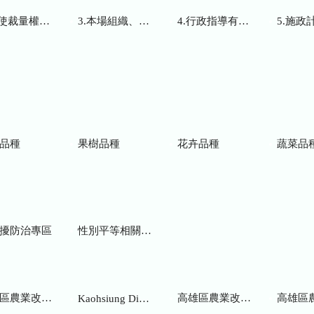
而訂頒之解釋性規定及裁量基準
3.本場組織、職掌及聯絡資訊
4.行政指導有關文書
5.施政計畫、業務
品種
果樹品種
花卉品種
蔬菜品
擾防治專區
性別平等相關網站
業改良場研究彙報
高雄區農業改良場年報
高雄區
Kaohsiung District Agricultural Research and Extension Station