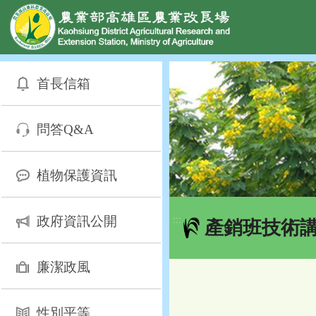
網頁置頂
:::
跳
到
首長信箱
主
要
內
問答Q&A
容
區
塊
植物保護資訊
政府資訊公開
:::
產銷班技術
廉潔政風
性別平等