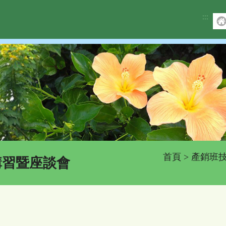
:::
首頁
>
產銷班
講習暨座談會