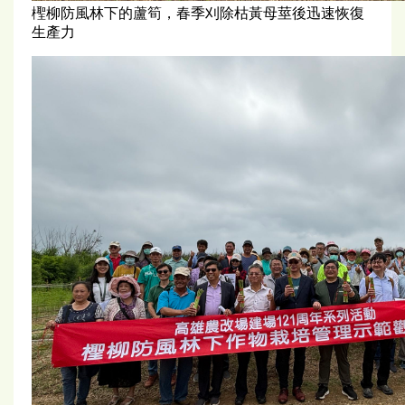
檉柳防風林下的蘆筍，春季刈除枯黃母莖後迅速恢復
生產力