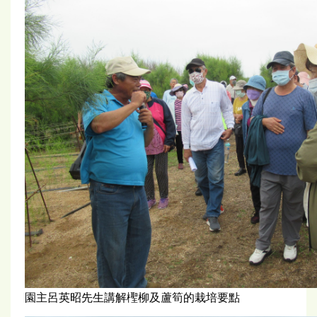
園主呂英昭先生講解檉柳及蘆筍的栽培要點