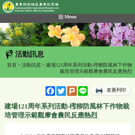
網頁置頂
:::
跳
Menu
到
主
要
內
容
活動訊息
區
:::
塊
首頁
>
活動訊息
> 建場121周年系列活動-檉柳防風林下作物
栽培管理示範觀摩會農民反應熱烈
Facebook
Twitter
Plurk
Line
友善列印
建場121周年系列活動-檉柳防風林下作物栽
培管理示範觀摩會農民反應熱烈