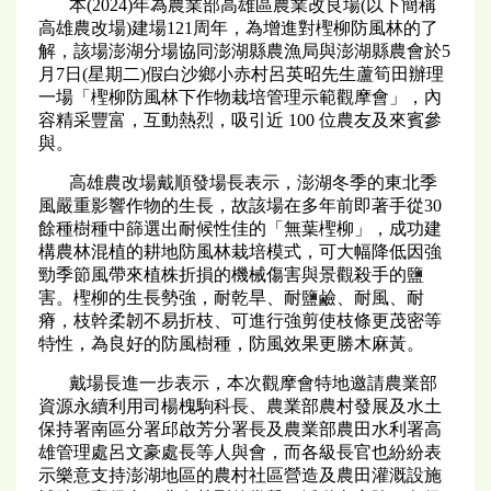
本(2024)年為農業部高雄區農業改良場(以下簡稱
高雄農改場)建場121周年，為增進對檉柳防風林的了
解，該場澎湖分場協同澎湖縣農漁局與澎湖縣農會於5
月7日(星期二)假白沙鄉小赤村呂英昭先生蘆筍田辦理
一場「檉柳防風林下作物栽培管理示範觀摩會」，內
容精采豐富，互動熱烈，吸引近 100 位農友及來賓參
與。
高雄農改場戴順發場長表示，澎湖冬季的東北季
風嚴重影響作物的生長，故該場在多年前即著手從30
餘種樹種中篩選出耐候性佳的「無葉檉柳」，成功建
構農林混植的耕地防風林栽培模式，可大幅降低因強
勁季節風帶來植株折損的機械傷害與景觀殺手的鹽
害。檉柳的生長勢強，耐乾旱、耐鹽鹼、耐風、耐
瘠，枝幹柔韌不易折枝、可進行強剪使枝條更茂密等
特性，為良好的防風樹種，防風效果更勝木麻黃。
戴場長進一步表示，本次觀摩會特地邀請農業部
資源永續利用司楊槐駒科長、農業部農村發展及水土
保持署南區分署邱啟芳分署長及農業部農田水利署高
雄管理處呂文豪處長等人與會，而各級長官也紛紛表
示樂意支持澎湖地區的農村社區營造及農田灌溉設施