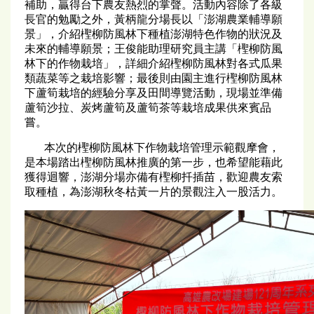
補助，贏得台下農友熱烈的掌聲。活動內容除了各級
長官的勉勵之外，黃柄龍分場長以「澎湖農業輔導願
景」，介紹檉柳防風林下種植澎湖特色作物的狀況及
未來的輔導願景；王俊能助理研究員主講「檉柳防風
林下的作物栽培」，詳細介紹檉柳防風林對各式瓜果
類蔬菜等之栽培影響；最後則由園主進行檉柳防風林
下蘆筍栽培的經驗分享及田間導覽活動，現場並準備
蘆筍沙拉、炭烤蘆筍及蘆筍茶等栽培成果供來賓品
嘗。
本次的檉柳防風林下作物栽培管理示範觀摩會，
是本場踏出檉柳防風林推廣的第一步，也希望能藉此
獲得迴響，澎湖分場亦備有檉柳扦插苗，歡迎農友索
取種植，為澎湖秋冬枯黃一片的景觀注入一股活力。