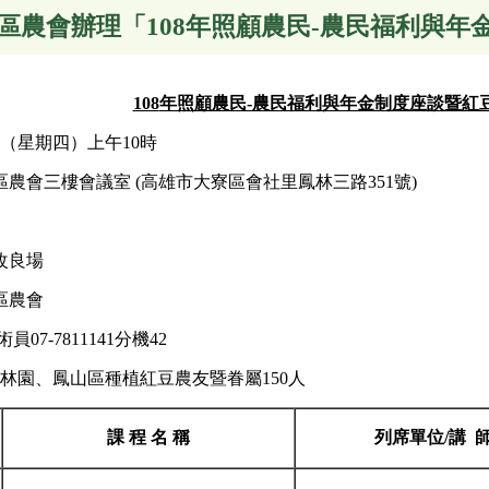
區農會辦理「108年照顧農民-農民福利與
108
年照顧農民-農民福利與年金制度座談暨紅
日（星期四）上午10時
農會三樓會議室 (高雄市大寮區會社里鳳林三路351號)
改良場
區農會
7-7811141分機42
、林園、鳳山區種植紅豆農友暨眷屬150人
課 程 名 稱
列席單位/講 