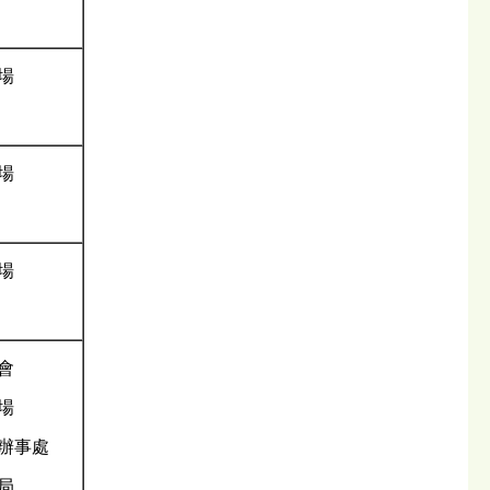
場
場
場
會
場
辦事處
局