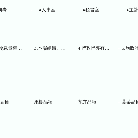
研考
●人事室
●秘書室
●主計
而訂頒之解釋性規定及裁量基準
3.本場組織、職掌及聯絡資訊
4.行政指導有關文書
5.施政計畫、業務
品種
果樹品種
花卉品種
蔬菜品