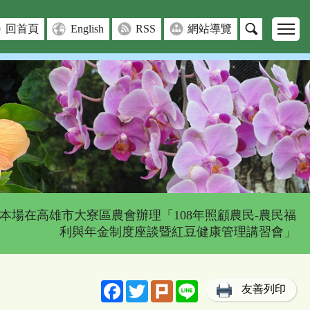
回首頁
English
RSS
網站導覽
 本場在高雄市大寮區農會辦理「108年照顧農民-農民福
利與年金制度座談暨紅豆健康管理講習會」
Facebook
Twitter
Plurk
Line
友善列印