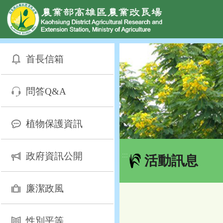
網頁置頂
:::
跳
到
首長信箱
主
要
內
問答Q&A
容
區
塊
植物保護資訊
政府資訊公開
:::
活動訊息
廉潔政風
性別平等