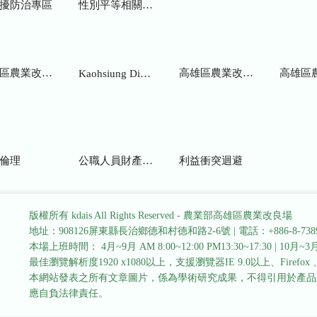
擾防治專區
性別平等相關網站
業改良場研究彙報
高雄區農業改良場年報
高雄區
Kaohsiung District Agricultural Research and Extension Station
倫理
公職人員財產申報
利益衝突迴避
版權所有 kdais All Rights Reserved - 農業部高雄區農業改良場
地址：908126屏東縣長治鄉德和村德和路2-6號
|
電話：+886-8-738
本場上班時間： 4月~9月 AM 8:00~12:00 PM13:30~17:30
|
10月~3月 
最佳瀏覽解析度1920 x1080以上，支援瀏覽器IE 9.0以上、Firefox 、Go
本網站發表之所有文章圖片，係為學術研究成果，不得引用於產品
應自負法律責任。