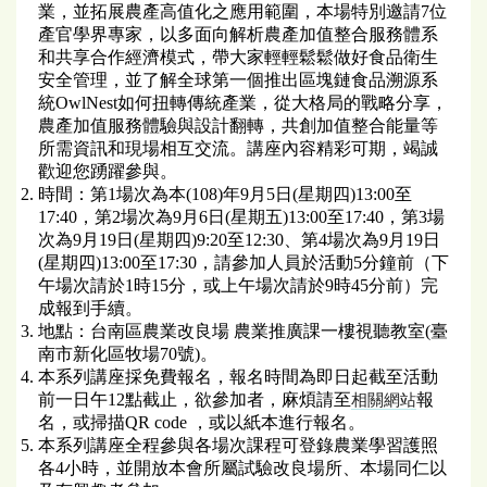
業，並拓展農產高值化之應用範圍，本場特別邀請7位
產官學界專家，以多面向解析農產加值整合服務體系
和共享合作經濟模式，帶大家輕輕鬆鬆做好食品衛生
安全管理，並了解全球第一個推出區塊鏈食品溯源系
統OwlNest如何扭轉傳統產業，從大格局的戰略分享，
農產加值服務體驗與設計翻轉，共創加值整合能量等
所需資訊和現場相互交流。講座內容精彩可期，竭誠
歡迎您踴躍參與。
時間：第1場次為本(108)年9月5日(星期四)13:00至
17:40，第2場次為9月6日(星期五)13:00至17:40，第3場
次為9月19日(星期四)9:20至12:30、第4場次為9月19日
(星期四)13:00至17:30，請參加人員於活動5分鐘前（下
午場次請於1時15分，或上午場次請於9時45分前）完
成報到手續。
地點：台南區農業改良場 農業推廣課一樓視聽教室(臺
南市新化區牧場70號)。
本系列講座採免費報名，報名時間為即日起截至活動
前一日午12點截止，欲參加者，麻煩請至
報
相關網站
名，或掃描QR code ，或以紙本進行報名。
本系列講座全程參與各場次課程可登錄農業學習護照
各4小時，並開放本會所屬試驗改良場所、本場同仁以