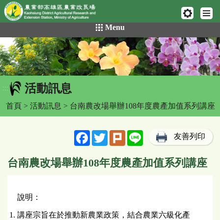
網頁置頂
:::
跳
Menu
到
主
要
內
容
活動訊息
區
:::
塊
首頁
>
活動訊息
> 台南農改場舉辦108年度農產加值系列講座
Facebook
Twitter
Plurk
Line
友善列印
台南農改場舉辦108年度農產加值系列講座
說明：
講座宗旨在於推動新農業政策，結合農業六級化產