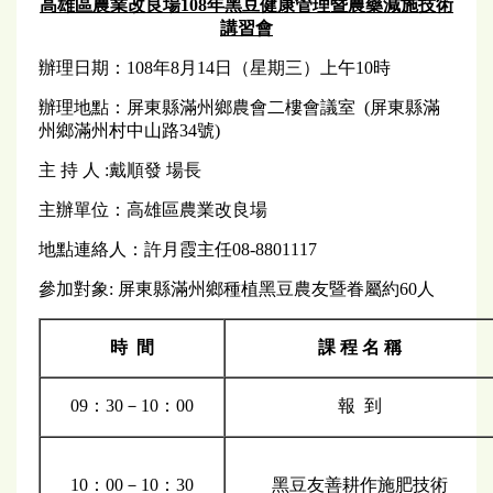
高雄區農業改良場108年黑豆健康管理暨農藥減施技術
講習會
辦理日期：108年8月14日（星期三）上午10時
辦理地點：屏東縣滿州鄉農會二樓會議室 (屏東縣滿
州鄉滿州村中山路34號)
主 持 人 :戴順發 場長
主辦單位：高雄區農業改良場
地點連絡人：許月霞主任08-8801117
參加對象: 屏東縣滿州鄉種植黑豆農友暨眷屬約60人
時 間
課 程 名 稱
09：30－10：00
報 到
10：00－10：30
黑豆友善耕作施肥技術