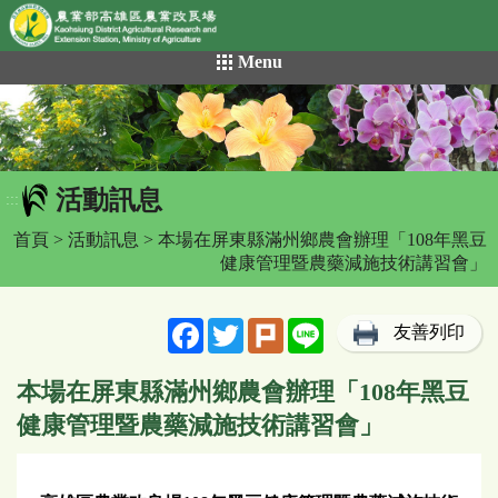
網頁置頂
:::
跳
Menu
到
主
要
內
容
活動訊息
區
:::
塊
首頁
>
活動訊息
> 本場在屏東縣滿州鄉農會辦理「108年黑豆
健康管理暨農藥減施技術講習會」
Facebook
Twitter
Plurk
Line
友善列印
本場在屏東縣滿州鄉農會辦理「108年黑豆
健康管理暨農藥減施技術講習會」