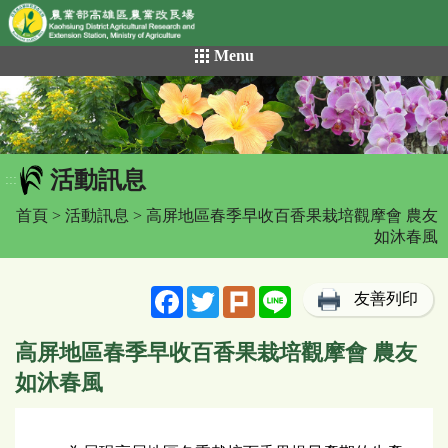
網頁置頂
:::
跳
Menu
到
主
要
內
容
活動訊息
區
:::
塊
首頁
>
活動訊息
> 高屏地區春季早收百香果栽培觀摩會 農友
如沐春風
Facebook
Twitter
Plurk
Line
友善列印
高屏地區春季早收百香果栽培觀摩會 農友
如沐春風