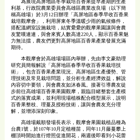
為展現高屏地區冬季栽培百香果提早產期的生產
利基，行政院農業委員會高雄區農業改良場（以下簡
稱高雄場）於3月12日辦理「高屏地區春季早收百香果
栽培觀摩會」，利用屏東冬季溫暖少雨的氣候條件，
搭配溫網室設施栽培，結實纍纍的觀摩果園讓與會農
友驚嘆連連，與會來賓人數高達220人，顯示百香果魅
力無法擋，農友們更對高屏地區百香果產業發展充滿
期待。
本觀摩會於高雄場場區內舉辦，先由李文豪助理
研究員簡報解說「高屏地區春季早收百香果栽培技
術」，包含百香果產業現況、高屏地區生產優勢、管
理技術及常見栽培問題，並分析生產經濟效益，解說
內容切中要領，與會農友如沐春風。接著引導農友徒
步前往高雄場百香果果園觀摩，親臨目睹整套生產模
式的落實成果，並利用現場植株配合模型展示，說明
百香果整枝、理蔓及授粉技術，讓與會農友充分理
解，並增添深刻印象。
高雄場戴順發場長表示，觀摩會果園栽植品種為
台農1號，於107年10月定植種苗，同年11月藤蔓攀上
棚頂時開始進行燈照促進開花，兩週後即看到小花蕾