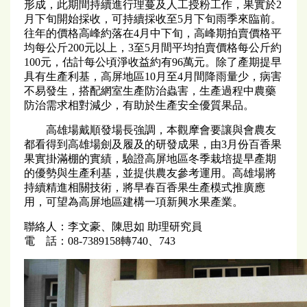
形成，此期間持續進行理蔓及人工授粉工作，果實於2
月下旬開始採收，可持續採收至5月下旬雨季來臨前。
往年的價格高峰約落在4月中下旬，高峰期拍賣價格平
均每公斤200元以上，3至5月間平均拍賣價格每公斤約
100元，估計每公頃淨收益約有96萬元。除了產期提早
具有生產利基，高屏地區10月至4月間降雨量少，病害
不易發生，搭配網室生產防治蟲害，生產過程中農藥
防治需求相對減少，有助於生產安全優質果品。
高雄場戴順發場長強調，本觀摩會要讓與會農友
都看得到高雄場劍及履及的研發成果，由3月份百香果
果實掛滿棚的實績，驗證高屏地區冬季栽培提早產期
的優勢與生產利基，並提供農友參考運用。高雄場將
持續精進相關技術，將早春百香果生產模式推廣應
用，可望為高屏地區建構一項新興水果產業。
聯絡人：李文豪、陳思如 助理研究員
電 話：08-7389158轉740、743