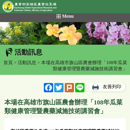
網頁置頂
:::
跳
Menu
到
主
要
內
容
活動訊息
區
:::
塊
首頁
>
活動訊息
> 本場在高雄市旗山區農會辦理「108年瓜菜
類健康管理暨農藥減施技術講習會」
Facebook
Twitter
Plurk
Line
友善列印
本場在高雄市旗山區農會辦理「108年瓜菜
類健康管理暨農藥減施技術講習會」