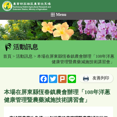
網頁置頂
:::
跳
Menu
到
主
要
內
容
活動訊息
區
:::
塊
首頁
>
活動訊息
> 本場在屏東縣恆春鎮農會辦理「108年洋蔥
健康管理暨農藥減施技術講習會」
Facebook
Twitter
Plurk
Line
友善列印
本場在屏東縣恆春鎮農會辦理「108年洋蔥
健康管理暨農藥減施技術講習會」