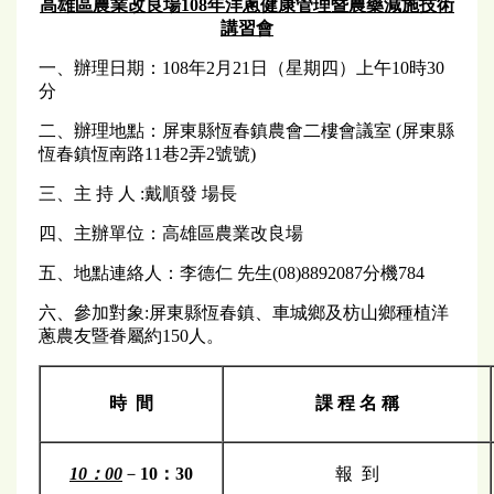
高雄區農業改良場108年洋蔥健康管理暨農藥減施技術
講習會
一、辦理日期：108年2月21日（星期四）上午10時30
分
二、辦理地點：屏東縣恆春鎮農會二樓會議室 (屏東縣
恆春鎮恆南路11巷2弄2號號)
三、主 持 人 :戴順發 場長
四、主辦單位：高雄區農業改良場
五、地點連絡人：李德仁 先生(08)8892087分機784
六、參加對象:屏東縣恆春鎮、車城鄉及枋山鄉種植洋
蔥農友暨眷屬約150人。
時 間
課 程 名 稱
10
：00
－
10：30
報 到