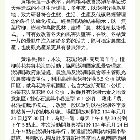
黃場長進一步表示，高雄場為改善澎湖冬季惡劣
天候造成的不良生活環境，多年來，以澎湖分場為基
地，致力研發符合生態、生活、生產及低碳島經營理
念的耕作與綠化模式。經長期試驗結果顯示，以「無
葉檉柳」樹種作為防風林，建構「農、林混植栽培模
式」，可有效改善冬天的風害與鹽害，在秋、冬枯黃
一片的景觀中注入繽紛多彩的活力，除可穩定農業生
產，也使觀光產業更具有發展潛力。
黃場長指出，本次「花現澎湖 ‧ 菊島喜羊羊」檉
柳與花共舞花海節活動，協同澎湖國家風景管理處、
澎湖縣政府旅遊處、農漁局及澎湖縣農會等主管觀光
與農業權責單位，利用高雄場澎湖分場 5.5 公頃 試驗
田區，做為花海示範園區，包含大波斯菊區 5 公頃 、
油菜花與草花區 0.4 公頃 ，妝飾具有澎湖元素之地景
意象區 ( 雙心石滬與小卷造型 )0.1 公頃 ，藉此「農、
林混植栽培模式」，改變一般民眾對以往澎湖冬季景
觀枯黃一片的刻板印象。場區開放時間從 104 年元月
24 日起至 30 日止，為期一週，每天上午 8 點 30 分到
下午 5 點止。本次活動開幕典禮訂於 104 年元月 24 日
上午 9 點在澎湖分場舉行，將邀請澎湖縣內垵國小擊
鼓隊、明穗幼兒園及肚皮舞蹈社等當地人氣團體擔綱