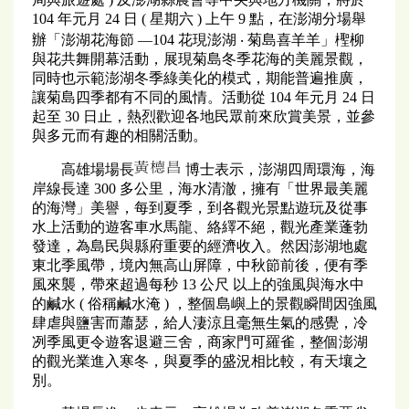
104 年元月 24 日 ( 星期六 ) 上午 9 點，在澎湖分場舉
辦「澎湖花海節 —104 花現澎湖 ‧ 菊島喜羊羊」檉柳
與花共舞開幕活動，展現菊島冬季花海的美麗景觀，
同時也示範澎湖冬季綠美化的模式，期能普遍推廣，
讓菊島四季都有不同的風情。活動從 104 年元月 24 日
起至 30 日止，熱烈歡迎各地民眾前來欣賞美景，並參
與多元而有趣的相關活動。
高雄場場長
博士表示，澎湖四周環海，海
岸線長達 300 多公里，海水清澈，擁有「世界最美麗
的海灣」美譽，每到夏季，到各觀光景點遊玩及從事
水上活動的遊客車水馬龍、絡繹不絕，觀光產業蓬勃
發達，為島民與縣府重要的經濟收入。然因澎湖地處
東北季風帶，境內無高山屏障，中秋節前後，便有季
風來襲，帶來超過每秒 13 公尺 以上的強風與海水中
的鹹水 ( 俗稱鹹水淹 ) ，整個島嶼上的景觀瞬間因強風
肆虐與鹽害而蕭瑟，給人淒涼且毫無生氣的感覺，冷
冽季風更令遊客退避三舍，商家門可羅雀，整個澎湖
的觀光業進入寒冬，與夏季的盛況相比較，有天壤之
別。