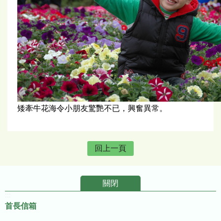
矮牽牛花海令小朋友驚艷不已，興奮異常。
回上一頁
關閉
:::
首長信箱