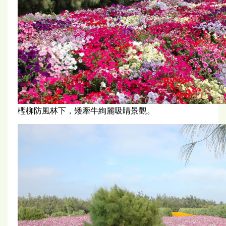
檉柳防風林下，矮牽牛絢麗吸睛景觀。