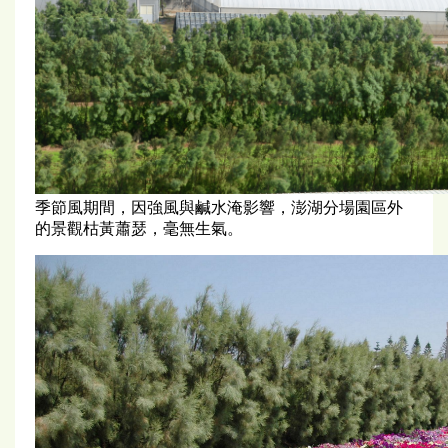
季節風期間，因強風與鹹水淹影響，澎湖分場園區外
的景觀枯黃蕭瑟，毫無生氣。