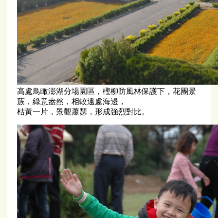
高處鳥瞰澎湖分場園區，檉柳防風林保護下，花團景
蔟，綠意盎然，相較遠處海邊，
枯黃一片，景觀蕭瑟，形成強烈對比。