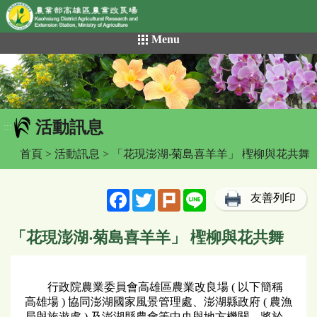
網頁置頂
:::
跳
Menu
到
主
要
內
容
活動訊息
區
:::
塊
首頁
>
活動訊息
> 「花現澎湖‧菊島喜羊羊」 檉柳與花共舞
Facebook
Twitter
Plurk
Line
友善列印
「花現澎湖‧菊島喜羊羊」 檉柳與花共舞
行政院農業委員會高雄區農業改良場 ( 以下簡稱
高雄場 ) 協同澎湖國家風景管理處、澎湖縣政府 ( 農漁
局與旅遊處 ) 及澎湖縣農會等中央與地方機關，將於