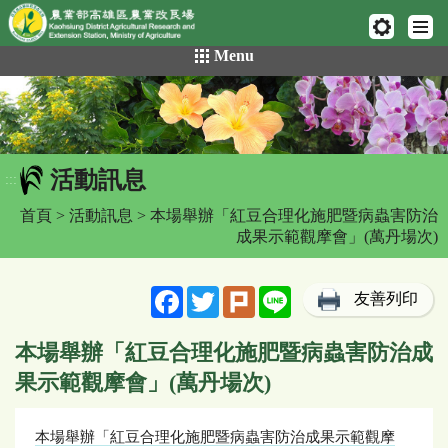
網頁置頂
:::
跳
Menu
到
主
要
內
容
活動訊息
區
:::
塊
首頁
>
活動訊息
> 本場舉辦「紅豆合理化施肥暨病蟲害防治
成果示範觀摩會」(萬丹場次)
Facebook
Twitter
Plurk
Line
友善列印
本場舉辦「紅豆合理化施肥暨病蟲害防治成
果示範觀摩會」(萬丹場次)
本場舉辦「紅豆合理化施肥暨病蟲害防治成果示範觀摩