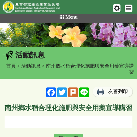
網頁置頂
:::
跳
Menu
到
主
要
內
容
活動訊息
區
:::
塊
首頁
>
活動訊息
> 南州鄉水稻合理化施肥與安全用藥宣導講
習
Facebook
Twitter
Plurk
Line
友善列印
南州鄉水稻合理化施肥與安全用藥宣導講習