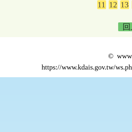
11
12
13
回
© www.k
https://www.kdais.gov.tw/ws.