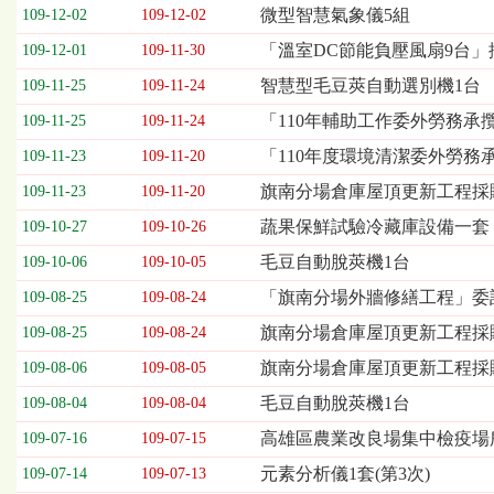
欄
微型智慧氣象儀5組
109-12-02
109-12-02
位
「溫室DC節能負壓風扇9台」
109-12-01
109-11-30
依
序
智慧型毛豆莢自動選別機1台
109-11-25
109-11-24
為：
「110年輔助工作委外勞務承
開
109-11-25
109-11-24
標
「110年度環境清潔委外勞務
109-11-23
109-11-20
日
期、
旗南分場倉庫屋頂更新工程採購
109-11-23
109-11-20
截
蔬果保鮮試驗冷藏庫設備一套
109-10-27
109-10-26
標
日
毛豆自動脫莢機1台
109-10-06
109-10-05
期、
「旗南分場外牆修繕工程」委
109-08-25
109-08-24
公
告
旗南分場倉庫屋頂更新工程採購
109-08-25
109-08-24
事
旗南分場倉庫屋頂更新工程採
109-08-06
109-08-05
項
毛豆自動脫莢機1台
109-08-04
109-08-04
高雄區農業改良場集中檢疫場
109-07-16
109-07-15
元素分析儀1套(第3次)
109-07-14
109-07-13