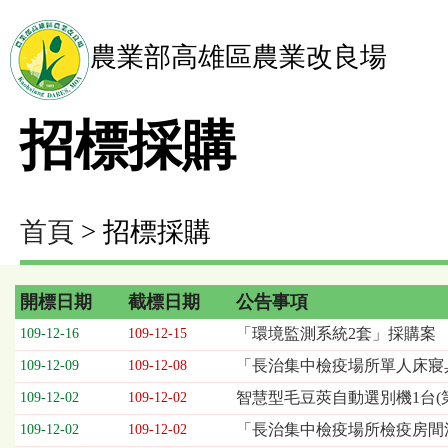
農業部高雄區農業改良場
招標採購
首頁
> 招標採購
開標日期
截標日期
公告事項
招
「環境監測系統2套」採購案
109-12-16
109-12-15
標
「長治集中檢疫場所單人床寢
109-12-09
109-12-08
採
購
智慧型毛豆莢自動選別機1台(第
109-12-02
109-12-02
列
「長治集中檢疫場所檢疫房間
109-12-02
109-12-02
表，