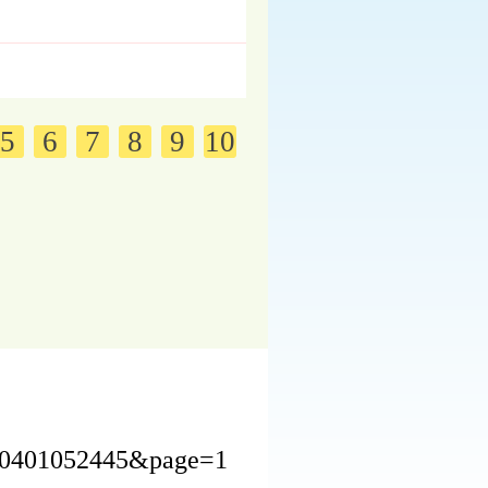
5
6
7
8
9
10
230401052445&page=1