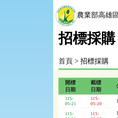
農業部高雄
招標採購
首頁
> 招標採購
開標
截標
日期
日期
招
115-
115-
標
05-21
05-20
採
購
115-
115-