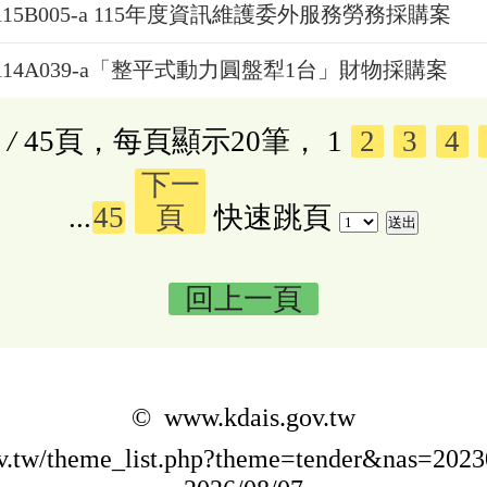
115B005-a 115年度資訊維護委外服務勞務採購案
114A039-a「整平式動力圓盤犁1台」財物採購案
/
45頁，每頁顯示20筆，
1
2
3
4
下一
...
45
頁
快速跳頁
回上一頁
© www.kdais.gov.tw
gov.tw/theme_list.php?theme=tender&nas=20