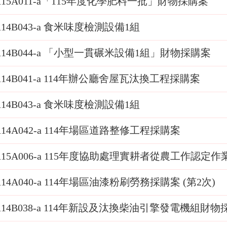
115A011-a「115年度化學肥料一批」財物採購案
114B043-a 食米味度檢測設備1組
114B044-a 「小型一貫碾米設備1組」財物採購案
114B041-a 114年辦公廳舍屋瓦汰換工程採購案
114B043-a 食米味度檢測設備1組
114A042-a 114年場區道路整修工程採購案
115A006-a 115年度協助處理實耕者從農工作認
114A040-a 114年場區油漆粉刷勞務採購案 (第2次)
114B038-a 114年新設及汰換柴油引擎發電機組財物