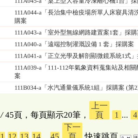
111A045-a「桌上型大容量冷凍離心機1台」
111A044-a「長治集中檢疫場所單人床寢具
購案
111A043-a「室外型無線網路建置案1套」採
111A040-a「遠端控制灌溉設備 1 套」採購案
111A041-a「正立光學及解剖顯微鏡系統1式
111A039-a「111-112年氣象資料蒐集站及
案
111B034-a「水汽通量儀系統1組」採購案 (第2
上一
/
45頁，每頁顯示20筆，
頁
1
...
4
下一
11
12
13
14
...
45
頁
快速跳頁