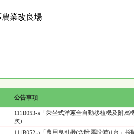
區農業改良場
公告事項
111B053-a「乘坐式洋蔥全自動移植機及附屬
次)
111B052-a「農用曳引機(含附屬設備)1台」採