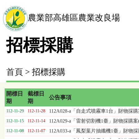
農業部高雄區農業改良場
招標採購
首頁
> 招標採購
開標日
截標日
公告事項
期
期
招
112A028-a「自走式噴霧車1台」財物採
112-11-29
112-11-28
標
112A029-a「雷射切割機1臺」財物採購案(
112-11-15
112-11-14
採
購
112A033-a「鳳梨葉片抽纖機1臺」財物
112-11-08
112-11-07
列