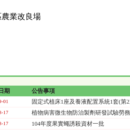
區農業改良場
日期
公告事項
固定式植床1座及養液配置系統1套(第2
9-01
植物病害微生物防治製劑研發試驗勞務承
8-17
104年度果實蠅誘殺資材一批
8-17