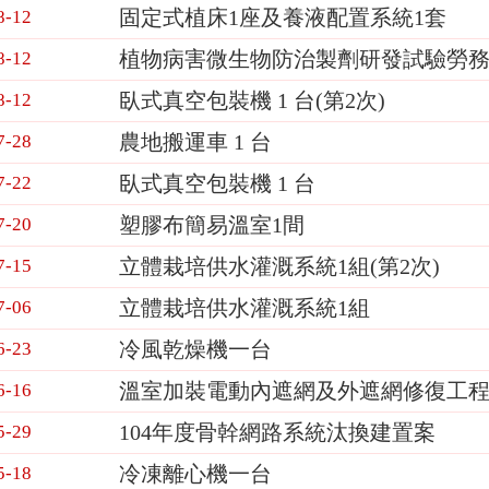
固定式植床1座及養液配置系統1套
8-12
植物病害微生物防治製劑研發試驗勞
8-12
臥式真空包裝機 1 台(第2次)
8-12
農地搬運車 1 台
7-28
臥式真空包裝機 1 台
7-22
塑膠布簡易溫室1間
7-20
立體栽培供水灌溉系統1組(第2次)
7-15
立體栽培供水灌溉系統1組
7-06
冷風乾燥機一台
6-23
溫室加裝電動內遮網及外遮網修復工
6-16
104年度骨幹網路系統汰換建置案
5-29
冷凍離心機一台
5-18