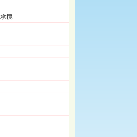
務承攬
程