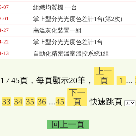
組織均質機 一台
5-07
掌上型分光光度色差計1台(第2次)
5-01
高溫灰化裝置一組
4-27
掌上型分光光度色差計1台
4-22
自動化精密溫室溫控系統1組
4-13
上一
1
/
45頁，每頁顯示20筆，
頁
1
...
下一
33
34
35
36
...
45
頁
快速跳頁
回上一頁