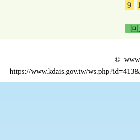
9
回
© www.k
https://www.kdais.gov.tw/ws.php?id=4