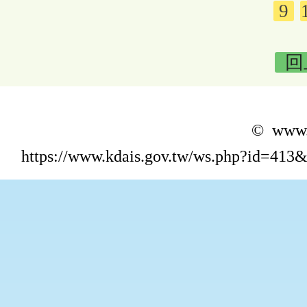
9
回
© www.k
https://www.kdais.gov.tw/ws.php?id=4