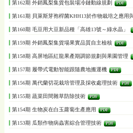
第162期 外銷鳳梨集貨包裝場冷鏈動線規劃
PDF
第161期 貝萊斯芽孢桿菌KHH13於作物栽培之應用
第160期 毛豆用大豆新品種「高雄13號～綠水晶」
第159期 外銷鳳梨集貨場果實品質自主檢核
PDF
第158期 高屏地區紅龍果產期調節規劃與果園管理
第157期 履帶式電動智能跟隨農地搬運機
PDF
第156期 萬代蘭切花栽培管理及採收處理技術
PDF
第155期 蔬菜田間雜草防除技術
PDF
第154期 生物炭在白玉蘿蔔生產應用
PDF
第153期 瓜類作物病蟲害綜合管理技術
PDF