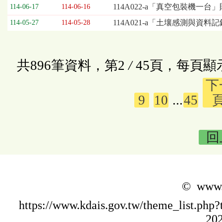
114A022-a「真空包裝機一台
114-06-17
114-06-16
114A021-a「土壤感測與資
114-05-27
114-05-28
共896筆資料，第2
/
45頁，每頁顯
下
9
10
...
45
回
© www.k
https://www.kdais.gov.tw/theme_list.p
202