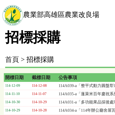
農業部高雄區農業改良場
招標採購
首頁
> 招標採購
開標日期
截標日期
公告事項
招
114A039-a「整平式動力圓盤
114-12-09
114-12-08
標
114A035-a「蓬萊米百年
114-11-10
114-11-07
採
購
114A031-a「多功能果品採
114-10-30
114-10-29
列
114A034-a「114年辦公
114-10-29
114-10-28
表，