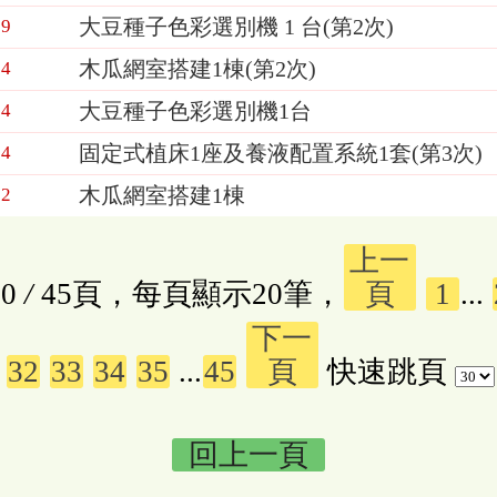
大豆種子色彩選別機 1 台(第2次)
29
木瓜網室搭建1棟(第2次)
14
大豆種子色彩選別機1台
14
固定式植床1座及養液配置系統1套(第3次)
14
木瓜網室搭建1棟
02
上一
0
/
45頁，每頁顯示20筆，
頁
1
...
下一
32
33
34
35
...
45
頁
快速跳頁
回上一頁