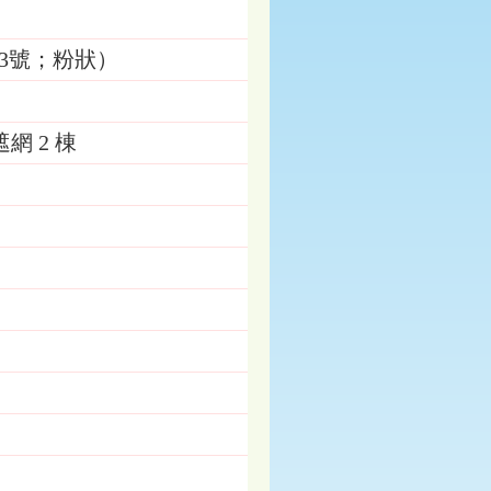
牌3號；粉狀）
 2 棟