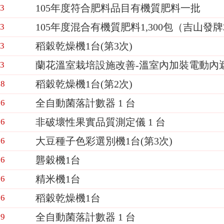
105年度符合肥料品目有機質肥料一批
23
105年度混合有機質肥料1,300包（吉山發
23
稻穀乾燥機1台(第3次)
13
蘭花溫室栽培設施改善-溫室內加裝電動內遮網
03
稻穀乾燥機1台(第2次)
28
全自動菌落計數器 1 台
16
非破壞性果實品質測定儀 1 台
16
大豆種子色彩選別機1台(第3次)
06
礱穀機1台
06
精米機1台
06
稻穀乾燥機1台
06
全自動菌落計數器 1 台
29