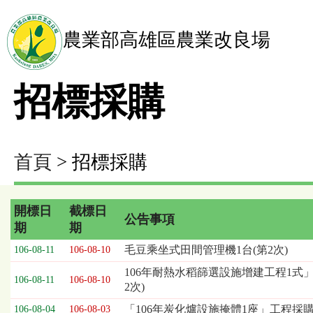
農業部高雄區農業改良場
招標採購
首頁
> 招標採購
開標日
截標日
公告事項
期
期
招
毛豆乘坐式田間管理機1台(第2次)
106-08-11
106-08-10
標
106年耐熱水稻篩選設施增建工程1式」
採
106-08-11
106-08-10
2次)
購
列
「106年炭化爐設施掩體1座」工程採
106-08-04
106-08-03