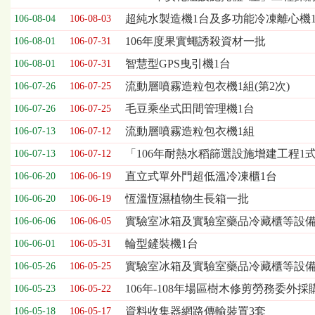
表，
超純水製造機1台及多功能冷凍離心機
106-08-04
106-08-03
欄
位
106年度果實蠅誘殺資材一批
106-08-01
106-07-31
依
智慧型GPS曳引機1台
106-08-01
106-07-31
序
為：
流動層噴霧造粒包衣機1組(第2次)
106-07-26
106-07-25
開
毛豆乘坐式田間管理機1台
標
106-07-26
106-07-25
日
流動層噴霧造粒包衣機1組
106-07-13
106-07-12
期、
截
「106年耐熱水稻篩選設施增建工程1
106-07-13
106-07-12
標
直立式單外門超低溫冷凍櫃1台
106-06-20
106-06-19
日
期、
恆溫恆濕植物生長箱一批
106-06-20
106-06-19
公
實驗室冰箱及實驗室藥品冷藏櫃等設備一
106-06-06
106-06-05
告
事
輪型鏟裝機1台
106-06-01
106-05-31
項
實驗室冰箱及實驗室藥品冷藏櫃等設
106-05-26
106-05-25
106年-108年場區樹木修剪勞務委外採
106-05-23
106-05-22
資料收集器網路傳輸裝置3套
106-05-18
106-05-17