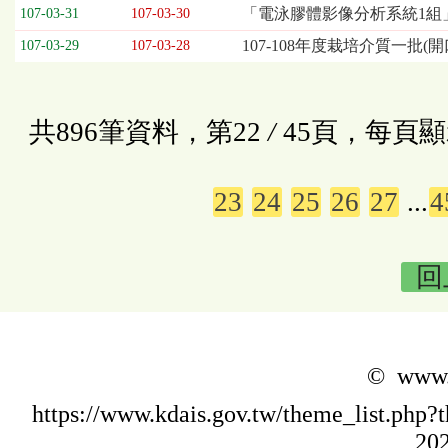
「電泳膠體影像分析系統1組
107-03-31
107-03-30
107-108年度栽培介質一批(開
107-03-29
107-03-28
共896筆資料，第22
/
45頁，每頁顯
23
24
25
26
27
...
4
回
© www.k
https://www.kdais.gov.tw/theme_list.p
202