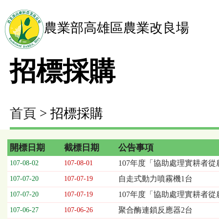
農業部高雄區農業改良場
招標採購
首頁
> 招標採購
開標日期
截標日期
公告事項
招
107年度「協助處理實耕者從
107-08-02
107-08-01
標
自走式動力噴霧機1台
107-07-20
107-07-19
採
購
107年度「協助處理實耕者
107-07-20
107-07-19
列
聚合酶連鎖反應器2台
107-06-27
107-06-26
表，