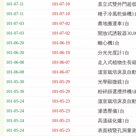
欄
直立式雙外門超低
101-07-11
101-07-10
位
種子冷風乾燥機1
101-07-11
101-07-10
依
序
農地搬運車1台
101-07-03
101-07-02
為：
開放式誘殺器30,0
開
101-07-03
101-07-02
標
離心機1台
101-06-20
101-06-19
日
期、
分光光度計1台
101-06-20
101-06-19
截
走入式植物生長箱
101-06-08
101-06-07
標
日
溫室栽培床及自動
101-06-08
101-06-07
期、
光學顯微鏡1台
101-05-30
101-05-29
公
告
粉碎篩選攪拌機1
101-05-30
101-05-29
事
溫室栽培床及自
101-05-24
101-05-23
項
滲透壓儀1台
101-05-24
101-05-23
高溫碳化爐1台
101-05-24
101-05-23
表面積暨孔洞量測儀
101-05-24
101-05-23