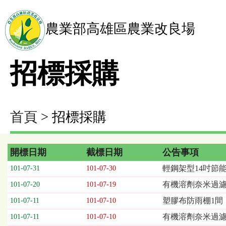
農業部高雄區農業改良場
招標採購
首頁
> 招標採購
開標日期
截標日期
公告事項
招
輕鋼架型14吋節能
101-07-31
101-07-30
標
有機溶劑奈米過濾系
101-07-20
101-07-19
採
購
塑膠布防雨棚1間
101-07-11
101-07-10
列
有機溶劑奈米過濾
101-07-11
101-07-10
表，